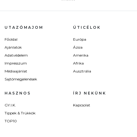
UTAZÓMAJOM
ÚTICÉLOK
Főoldal
Európa
Ajánlatok
Ázsia
Adatvédelem
Amerika
Impresszum
Afrika
Médiaajánlat
Ausztrália
Sajtómegjelenések
HASZNOS
ÍRJ NEKÜNK
GY.I.K.
Kapcsolat
Tippek & Trükkök
TOP10