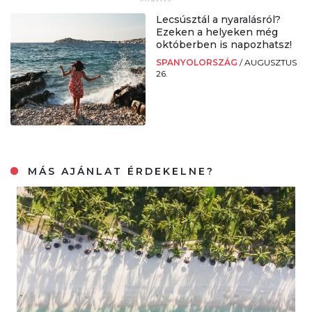
Lecsúsztál a nyaralásról?
Ezeken a helyeken még
októberben is napozhatsz!
SPANYOLORSZÁG
/
AUGUSZTUS
26.
MÁS AJÁNLAT ÉRDEKELNE?