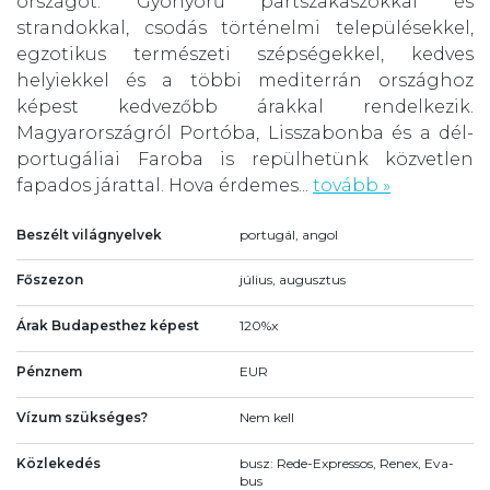
országot. Gyönyörű partszakaszokkal és
strandokkal, csodás történelmi településekkel,
egzotikus természeti szépségekkel, kedves
helyiekkel és a többi mediterrán országhoz
képest kedvezőbb árakkal rendelkezik.
Magyarországról Portóba, Lisszabonba és a dél-
portugáliai Faroba is repülhetünk közvetlen
fapados járattal. Hova érdemes...
tovább »
Beszélt világnyelvek
portugál, angol
Főszezon
július, augusztus
Árak Budapesthez képest
120%x
Pénznem
EUR
Vízum szükséges?
Nem kell
Közlekedés
busz: Rede-Expressos, Renex, Eva-
bus