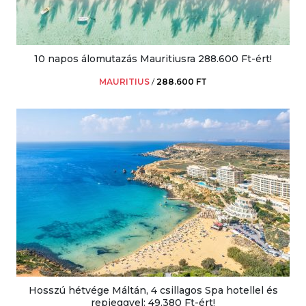
10 napos álomutazás Mauritiusra 288.600 Ft-ért!
MAURITIUS
/
288.600 FT
Hosszú hétvége Máltán, 4 csillagos Spa hotellel és
repjeggyel: 49.380 Ft-ért!