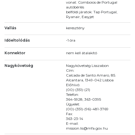
vonat: Comboios de Portugal
autóbérlés
belföldi járatok: Tap Portugal,
Ryanair, Easyjet
Vallás
keresztény
Időeltolódás
-1 óra
Konnektor
nem kell átalakító
Nagykövetség
Nagykövetség Lisszabon
Cím:
Calcada de Santo Amaro, 85.
Alcantara, 1349-042 Lisboa
Előhívó:
(00)-(351)-(21)
Telefon:
364-5928, 363-0395
Ügyelet:
(00)-(351)-(96)-481-3769
Fax:
363-23-14
E-mail:
mission.lis@mfa.gov.hu