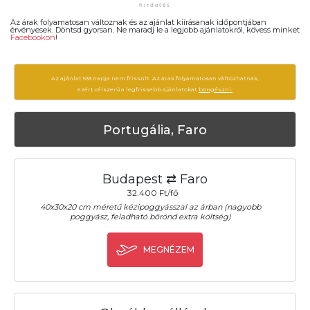
Az árak folyamatosan változnak és az ajánlat kiírásanak időpontjában
érvényesek. Döntsd gyorsan. Ne maradj le a legjobb ajánlatokról, kövess minket
Facebookon
!
Az ajánlat 533 napja nem frissült. Az árak folyamatosan változhatnak,
ezért célszerű a legfrissebb ajánlatokat
böngészni.
Portugália, Faro
Budapest ⇄ Faro
32.400 Ft/fő
40x30x20 cm méretű kézipoggyásszal az árban (nagyobb
poggyász, feladható bőrönd extra költség)
MEGNÉZEM