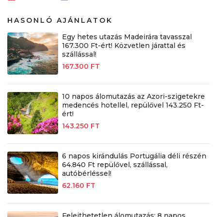
HASONLÓ AJÁNLATOK
Egy hetes utazás Madeirára tavasszal
167.300 Ft-ért! Közvetlen járattal és
szállással!
167.300 FT
10 napos álomutazás az Azori-szigetekre
medencés hotellel, repülővel 143.250 Ft-
ért!
143.250 FT
6 napos kirándulás Portugália déli részén
64.840 Ft repülővel, szállással,
autóbérléssel!
62.160 FT
Felejthetetlen álomutazás: 8 napos