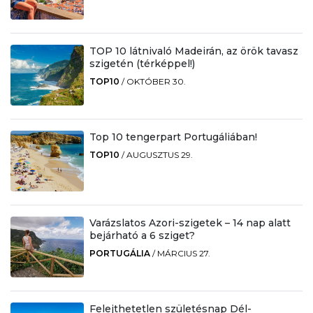
TOP 10 látnivaló Madeirán, az örök tavasz
szigetén (térképpel!)
TOP10
/
OKTÓBER 30.
Top 10 tengerpart Portugáliában!
TOP10
/
AUGUSZTUS 29.
Varázslatos Azori-szigetek – 14 nap alatt
bejárható a 6 sziget?
PORTUGÁLIA
/
MÁRCIUS 27.
Felejthetetlen születésnap Dél-