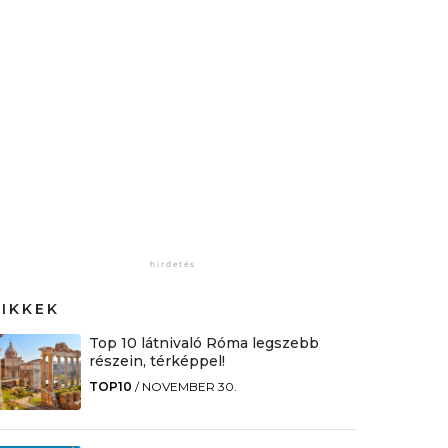
CIKKEK
Top 10 látnivaló Róma legszebb
részein, térképpel!
TOP10
/
NOVEMBER 30.