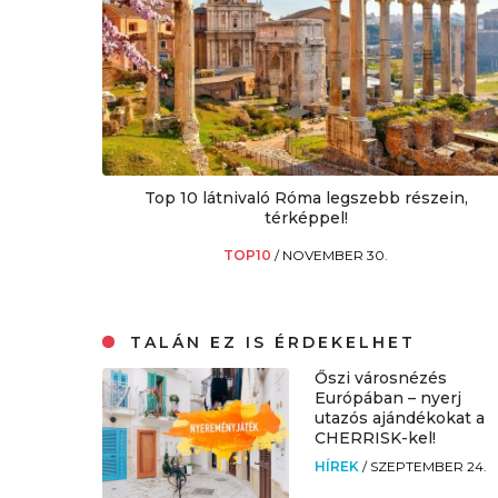
Top 10 látnivaló Róma legszebb részein,
térképpel!
TOP10
/
NOVEMBER 30.
TALÁN EZ IS ÉRDEKELHET
Őszi városnézés
Európában – nyerj
utazós ajándékokat a
CHERRISK-kel!
HÍREK
/
SZEPTEMBER 24.