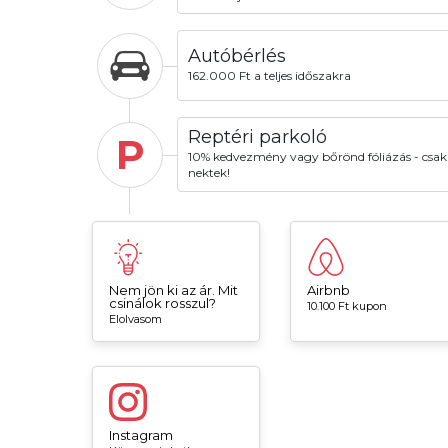
Autóbérlés
162.000 Ft a teljes időszakra
Reptéri parkoló
P
10% kedvezmény vagy bőrönd fóliázás - csak
nektek!
Nem jön ki az ár. Mit
Airbnb
csinálok rosszul?
10.100 Ft kupon
Elolvasom
Instagram