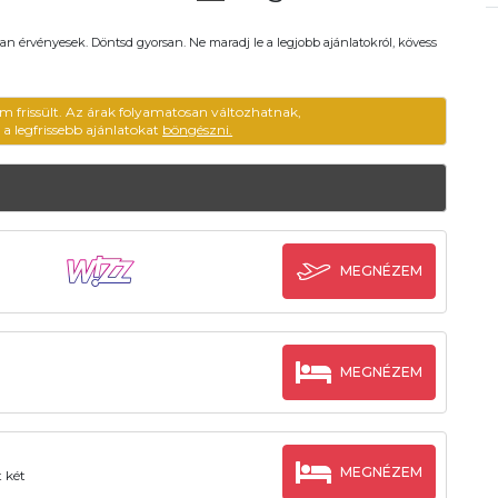
an érvényesek. Döntsd gyorsan. Ne maradj le a legjobb ajánlatokról, kövess
em frissült. Az árak folyamatosan változhatnak,
ű a legfrissebb ajánlatokat
böngészni.
MEGNÉZEM
MEGNÉZEM
MEGNÉZEM
 két