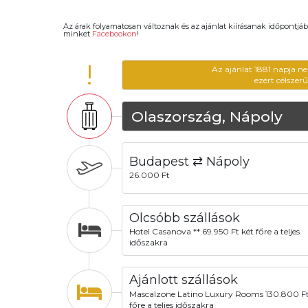
Az árak folyamatosan változnak és az ajánlat kiírásanak időpontjáb
minket
Facebookon
!
!
Az ajánlat 1881 napja n
ezért célszer
Olaszország, Nápoly
Budapest ⇄ Nápoly
26.000 Ft
Olcsóbb szállások
Hotel Casanova ** 69.950 Ft két főre a teljes
időszakra
Ajánlott szállások
Mascalzone Latino Luxury Rooms 130.800 Ft
főre a teljes időszakra