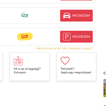
ÚJ!
MEGNÉZEM
ÚJ!
MEGNÉZEM
Nem jön ki az ár. Mit csinálok rosszul?
Mi is az a tagsági?
Tetszett?
Elolvasom
Segíts egy megosztással!