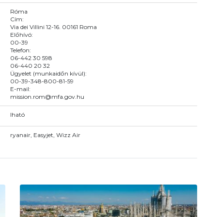
Róma
Cím:
Via dei Villini 12-16. 00161 Roma
Előhívó:
00-39
Telefon:
06-442 30 598
06-440 20 32
Ügyelet (munkaidőn kívül):
00-39-348-800-81-59
E-mail:
mission.rom@mfa.gov.hu
Iható
ryanair, Easyjet, Wizz Air