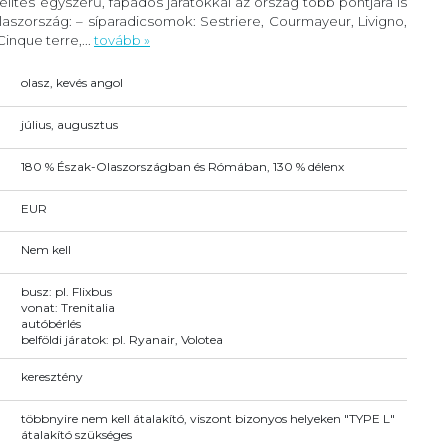
lítés egyszerű, fapados járatokkal az ország több pontjára is
szország: – síparadicsomok: Sestriere, Courmayeur, Livigno,
inque terre,...
tovább »
olasz, kevés angol
július, augusztus
180 % Észak-Olaszországban és Rómában, 130 % délenx
EUR
Nem kell
busz: pl. Flixbus
vonat: Trenitalia
autóbérlés
belföldi járatok: pl. Ryanair, Volotea
keresztény
többnyire nem kell átalakító, viszont bizonyos helyeken "TYPE L"
átalakító szükséges