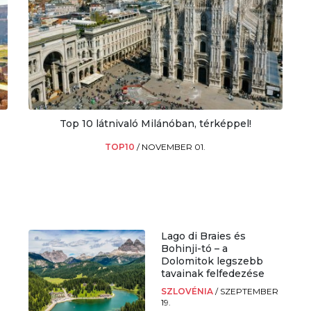
Top 10 látnivaló Milánóban, térképpel!
TOP10
/
NOVEMBER 01.
Lago di Braies és
Bohinji-tó – a
Dolomitok legszebb
tavainak felfedezése
SZLOVÉNIA
/
SZEPTEMBER
19.