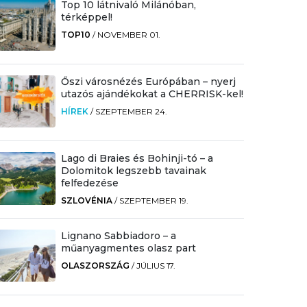
Top 10 látnivaló Milánóban,
térképpel!
TOP10
/
NOVEMBER 01.
Őszi városnézés Európában – nyerj
utazós ajándékokat a CHERRISK-kel!
HÍREK
/
SZEPTEMBER 24.
Lago di Braies és Bohinji-tó – a
Dolomitok legszebb tavainak
felfedezése
SZLOVÉNIA
/
SZEPTEMBER 19.
Lignano Sabbiadoro – a
műanyagmentes olasz part
OLASZORSZÁG
/
JÚLIUS 17.