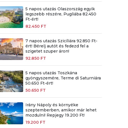
5 napos utazás Olaszország egyik
legszebb részére, Pugliába 82.450
Ft-ért!
82.450 FT
7 napos utazás Szicíliára 92.850 Ft-
ért! Bérelj autót és fedezd fel a
szigetet szuper áron!
92.850 FT
5 napos utazás Toszkána
gyöngyszemére, Terme di Saturniára
50.650 Ft-ért!
50.650 FT
Irány Nápoly és környéke
szeptemberben, amikor már lehet
mozdulni! Repjegy 19.200 Ft!
19.200 FT