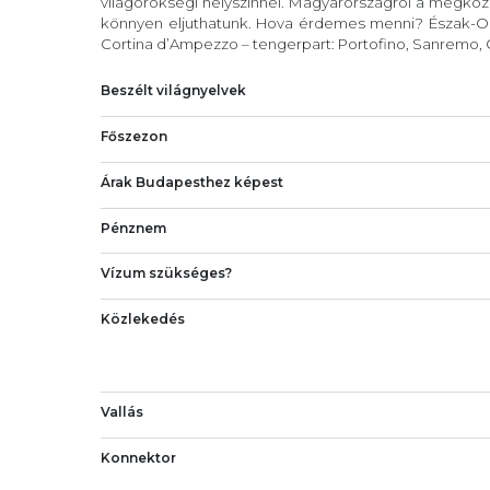
világörökségi helyszínnel. Magyarországról a megköze
könnyen eljuthatunk. Hova érdemes menni? Észak-Ola
Cortina d’Ampezzo – tengerpart: Portofino, Sanremo, C
Beszélt világnyelvek
Főszezon
Árak Budapesthez képest
Pénznem
Vízum szükséges?
Közlekedés
Vallás
Konnektor