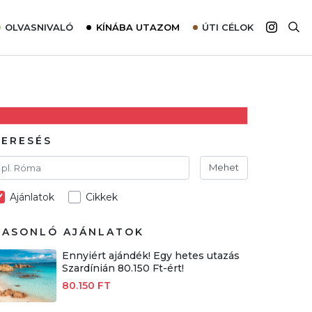
OLVASNIVALÓ
KÍNÁBA UTAZOM
ÚTI CÉLOK
Top 10 látnivalók térképpel
Európa
Tudnivalók az ajánlatok lefoglalásához
Ázsia
Tippek & Trükkök
Amerika
Utazómajom – CitySIM kártya a világutazóknak
Afrika
KERESÉS
Interjú
Ausztrália
Mehet
Élménybeszámolók
Ajánlatok
Cikkek
Szállodalátogatás
Sajtómegjelenések
HASONLÓ AJÁNLATOK
Ennyiért ajándék! Egy hetes utazás
Szardínián 80.150 Ft-ért!
80.150 FT