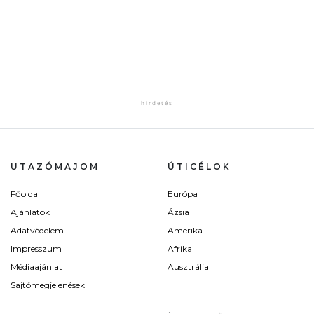
UTAZÓMAJOM
ÚTICÉLOK
Főoldal
Európa
Ajánlatok
Ázsia
Adatvédelem
Amerika
Impresszum
Afrika
Médiaajánlat
Ausztrália
Sajtómegjelenések