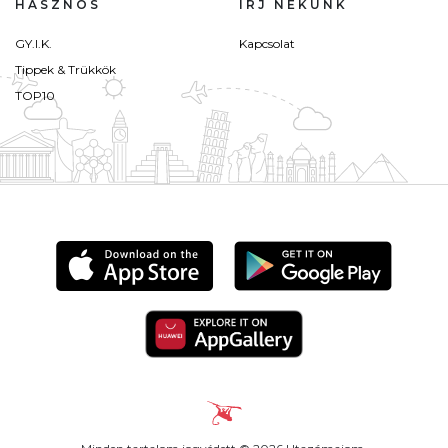
HASZNOS
ÍRJ NEKÜNK
GY.I.K.
Kapcsolat
Tippek & Trükkök
TOP10