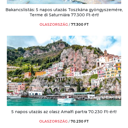
Bakancslistás: 5 napos utazás Toszkána gyöngyszemére,
Terme di Saturniára 77.300 Ft-ért!
OLASZORSZÁG
/
77.300 FT
5 napos utazás az olasz Amalfi partra 70.230 Ft-ért!
OLASZORSZÁG
/
70.230 FT