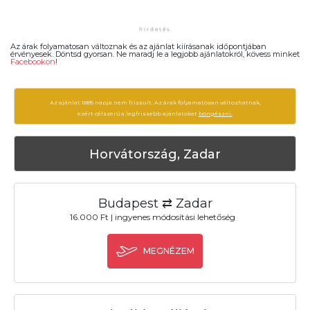
Az árak folyamatosan változnak és az ajánlat kiírásanak időpontjában
érvényesek. Döntsd gyorsan. Ne maradj le a legjobb ajánlatokról, kövess minket
Facebookon
!
Az ajánlat 1885 napja nem frissült. Az árak folyamatosan változhatnak,
ezért célszerű a legfrissebb ajánlatokat
böngészni.
Horvátország, Zadar
Budapest ⇄ Zadar
16.000 Ft | ingyenes módosítási lehetőség
MEGNÉZEM