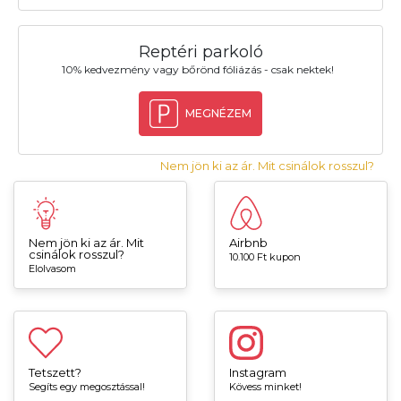
Reptéri parkoló
10% kedvezmény vagy bőrönd fóliázás - csak nektek!
MEGNÉZEM
Nem jön ki az ár. Mit csinálok rosszul?
Nem jön ki az ár. Mit
Airbnb
csinálok rosszul?
10.100 Ft kupon
Elolvasom
Tetszett?
Instagram
Segíts egy megosztással!
Kövess minket!