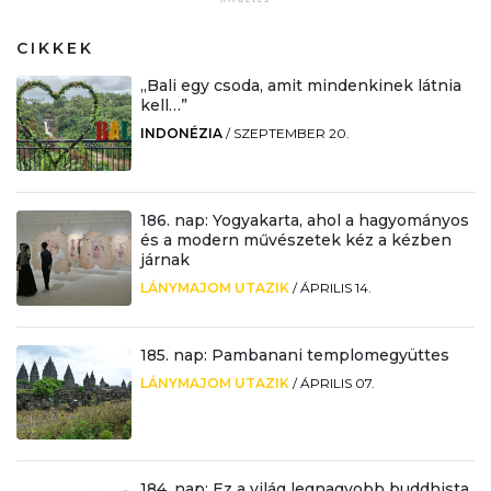
CIKKEK
„Bali egy csoda, amit mindenkinek látnia
kell…”
INDONÉZIA
/
SZEPTEMBER 20.
186. nap: Yogyakarta, ahol a hagyományos
és a modern művészetek kéz a kézben
járnak
LÁNYMAJOM UTAZIK
/
ÁPRILIS 14.
185. nap: Pambanani templomegyüttes
LÁNYMAJOM UTAZIK
/
ÁPRILIS 07.
184. nap: Ez a világ legnagyobb buddhista