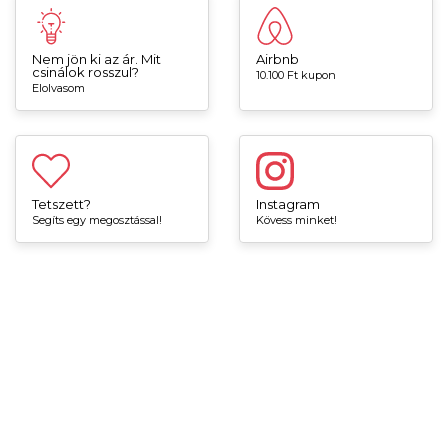
Nem jön ki az ár. Mit
Airbnb
csinálok rosszul?
10.100 Ft kupon
Elolvasom
Tetszett?
Instagram
Segíts egy megosztással!
Kövess minket!