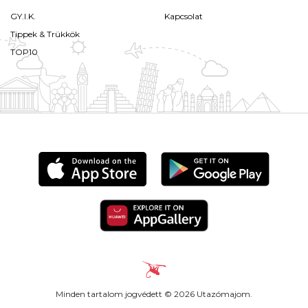
GY.I.K.
Kapcsolat
Tippek & Trükkök
TOP10
Minden tartalom jogvédett © 2026 Utazómajom.