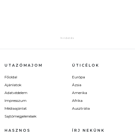
UTAZÓMAJOM
ÚTICÉLOK
Főoldal
Európa
Ajánlatok
Ázsia
Adatvédelem
Amerika
Impresszum
Afrika
Médiaajánlat
Ausztrália
Sajtómegjelenések
HASZNOS
ÍRJ NEKÜNK