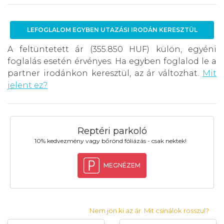
LEFOGLALOM EGYBEN UTAZÁSI IRODÁN KERESZTÜL
A feltüntetett ár (355.850 HUF) külön, egyéni
foglalás esetén érvényes. Ha egyben foglalod le a
partner irodánkon keresztül, az ár változhat.
Mit
jelent ez?
Reptéri parkoló
10% kedvezmény vagy bőrönd fóliázás - csak nektek!
MEGNÉZEM
Nem jön ki az ár. Mit csinálok rosszul?