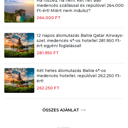
Ha hiszed, ha nem: Két hét Bali
medencés szállással és repülővel 264.000
Ft-ért! Miért nem indulsz?
264.000 FT
12 napos álomutazás Balira Qatar Airways-
szel, medencés 4*-os hotellel 281.950 Ft-
ért egyéni foglalással!
281.950 FT
Két hetes álomutazás Balira 4*-os
medencés hotellel, repülővel 262.250 Ft-
ért!
262.250 FT
ÖSSZES AJÁNLAT