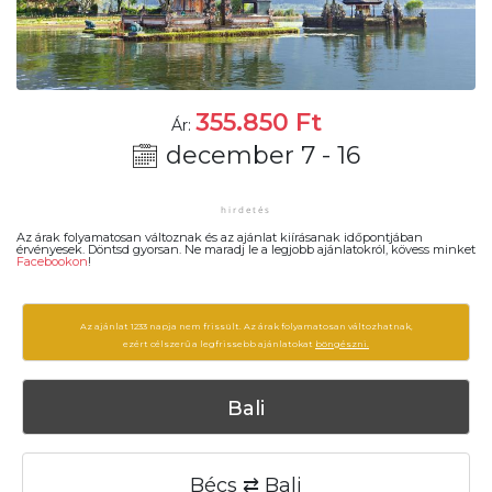
355.850
Ft
Ár:
december 7 - 16
Az árak folyamatosan változnak és az ajánlat kiírásanak időpontjában
érvényesek. Döntsd gyorsan. Ne maradj le a legjobb ajánlatokról, kövess minket
Facebookon
!
Az ajánlat 1233 napja nem frissült. Az árak folyamatosan változhatnak,
ezért célszerű a legfrissebb ajánlatokat
böngészni.
Bali
Bécs ⇄ Bali