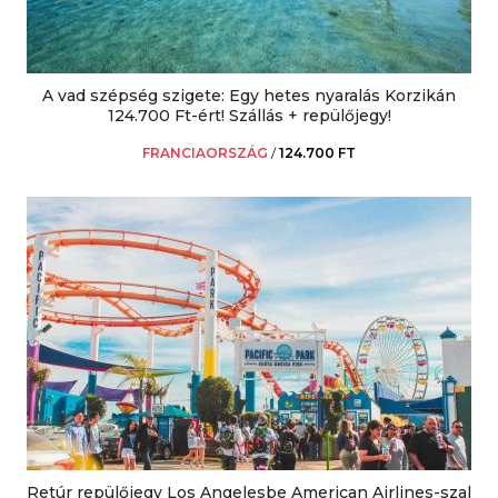
A vad szépség szigete: Egy hetes nyaralás Korzikán
124.700 Ft-ért! Szállás + repülőjegy!
FRANCIAORSZÁG
/
124.700 FT
Retúr repülőjegy Los Angelesbe American Airlines-szal