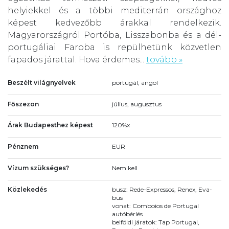
helyiekkel és a többi mediterrán országhoz
képest kedvezőbb árakkal rendelkezik.
Magyarországról Portóba, Lisszabonba és a dél-
portugáliai Faroba is repülhetünk közvetlen
fapados járattal. Hova érdemes...
tovább »
Beszélt világnyelvek
portugál, angol
Főszezon
július, augusztus
Árak Budapesthez képest
120%x
Pénznem
EUR
Vízum szükséges?
Nem kell
Közlekedés
busz: Rede-Expressos, Renex, Eva-
bus
vonat: Comboios de Portugal
autóbérlés
belföldi járatok: Tap Portugal,