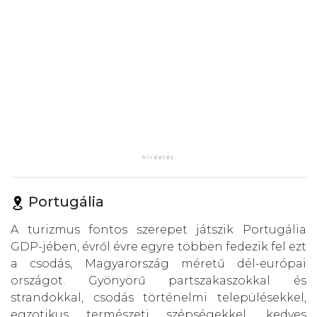
Portugália
A turizmus fontos szerepet játszik Portugália
GDP-jében, évről évre egyre többen fedezik fel ezt
a csodás, Magyarország méretű dél-európai
országot. Gyönyörű partszakaszokkal és
strandokkal, csodás történelmi településekkel,
egzotikus természeti szépségekkel, kedves