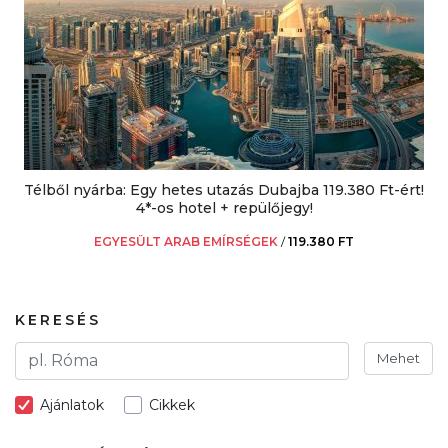
Télből nyárba: Egy hetes utazás Dubajba 119.380 Ft-ért!
4*-os hotel + repülőjegy!
EGYESÜLT ARAB EMÍRSÉGEK
/
119.380 FT
KERESÉS
Mehet
Ajánlatok
Cikkek