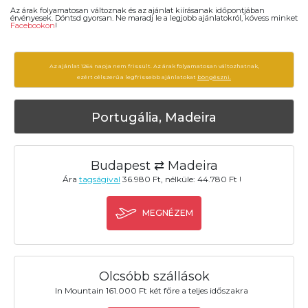
Az árak folyamatosan változnak és az ajánlat kiírásanak időpontjában
érvényesek. Döntsd gyorsan. Ne maradj le a legjobb ajánlatokról, kövess minket
Facebookon
!
Az ajánlat 1264 napja nem frissült. Az árak folyamatosan változhatnak,
ezért célszerű a legfrissebb ajánlatokat
böngészni.
Portugália, Madeira
Budapest ⇄ Madeira
Ára
tagságival
36.980 Ft, nélküle: 44.780 Ft !
MEGNÉZEM
Olcsóbb szállások
In Mountain 161.000 Ft két főre a teljes időszakra