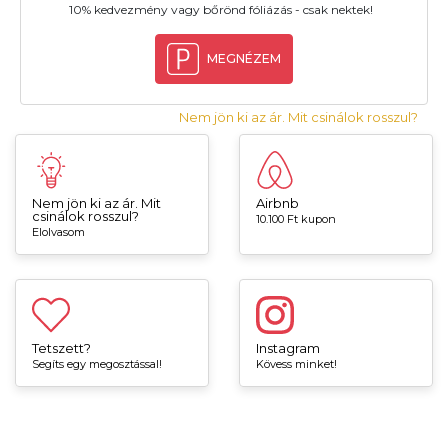
10% kedvezmény vagy bőrönd fóliázás - csak nektek!
MEGNÉZEM
Nem jön ki az ár. Mit csinálok rosszul?
Nem jön ki az ár. Mit
Airbnb
csinálok rosszul?
10.100 Ft kupon
Elolvasom
Tetszett?
Instagram
Segíts egy megosztással!
Kövess minket!