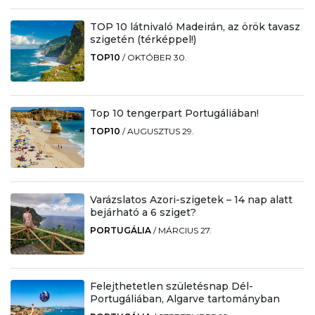
TOP 10 látnivaló Madeirán, az örök tavasz
szigetén (térképpel!)
TOP10
/
OKTÓBER 30.
Top 10 tengerpart Portugáliában!
TOP10
/
AUGUSZTUS 29.
Varázslatos Azori-szigetek – 14 nap alatt
bejárható a 6 sziget?
PORTUGÁLIA
/
MÁRCIUS 27.
Felejthetetlen születésnap Dél-
Portugáliában, Algarve tartományban