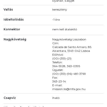
Ryanair, Easyjet
Vallás
keresztény
Időeltolódás
-1 óra
Konnektor
nem kell átalakító
Nagykövetség
Nagykövetség Lisszabon
Cím:
Calcada de Santo Amaro, 85.
Alcantara, 1349-042 Lisboa
Előhívó:
(00)-(351)-(21)
Telefon:
364-5928, 363-0395
Ügyelet:
(00)-(351)-(96)-481-3769
Fax:
363-23-14
E-mail:
mission.lis@mfa.gov.hu
Csapvíz
Iható