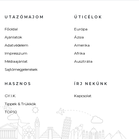
UTAZÓMAJOM
ÚTICÉLOK
Főoldal
Európa
Ajánlatok
Ázsia
Adatvédelem
Amerika
Impresszum
Afrika
Médiaajánlat
Ausztrália
Sajtómegjelenések
HASZNOS
ÍRJ NEKÜNK
GY.I.K.
Kapcsolat
Tippek & Trükkök
TOP10