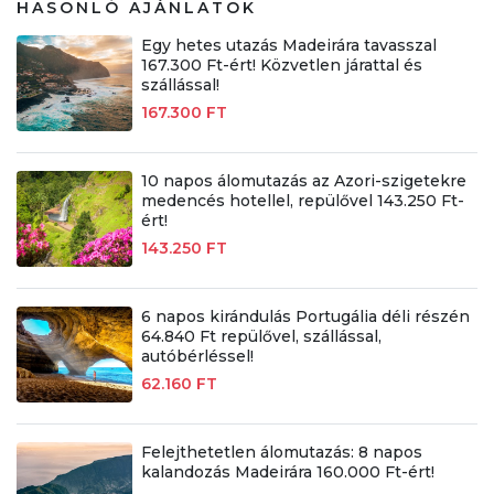
HASONLÓ AJÁNLATOK
Egy hetes utazás Madeirára tavasszal
167.300 Ft-ért! Közvetlen járattal és
szállással!
167.300 FT
10 napos álomutazás az Azori-szigetekre
medencés hotellel, repülővel 143.250 Ft-
ért!
143.250 FT
6 napos kirándulás Portugália déli részén
64.840 Ft repülővel, szállással,
autóbérléssel!
62.160 FT
Felejthetetlen álomutazás: 8 napos
kalandozás Madeirára 160.000 Ft-ért!