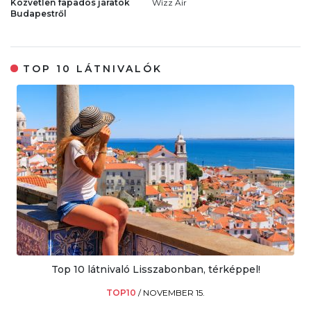
Közvetlen fapados járatok
Wizz Air
Budapestről
TOP 10 LÁTNIVALÓK
Top 10 látnivaló Lisszabonban, térképpel!
TOP10
/
NOVEMBER 15.