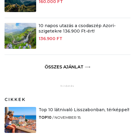
160.000 FT
10 napos utazás a csodaszép Azori-
szigetekre 136.900 Ft-ért!
136.900 FT
ÖSSZES AJÁNLAT
CIKKEK
Top 10 látnivaló Lisszabonban, térképpel!
TOP10
/
NOVEMBER 15.