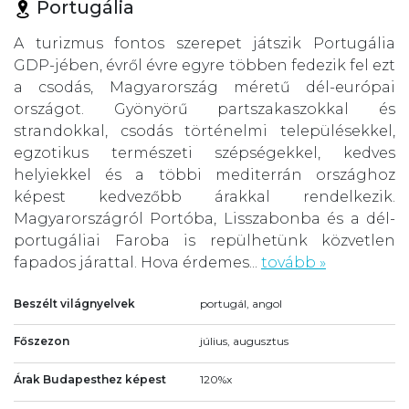
Portugália
A turizmus fontos szerepet játszik Portugália
GDP-jében, évről évre egyre többen fedezik fel ezt
a csodás, Magyarország méretű dél-európai
országot. Gyönyörű partszakaszokkal és
strandokkal, csodás történelmi településekkel,
egzotikus természeti szépségekkel, kedves
helyiekkel és a többi mediterrán országhoz
képest kedvezőbb árakkal rendelkezik.
Magyarországról Portóba, Lisszabonba és a dél-
portugáliai Faroba is repülhetünk közvetlen
fapados járattal. Hova érdemes...
tovább »
Beszélt világnyelvek
portugál, angol
Főszezon
július, augusztus
Árak Budapesthez képest
120%x