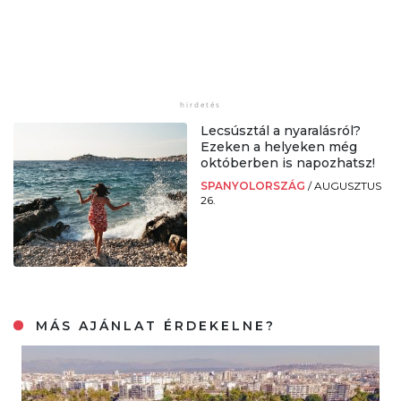
Lecsúsztál a nyaralásról?
Ezeken a helyeken még
októberben is napozhatsz!
SPANYOLORSZÁG
/
AUGUSZTUS
26.
MÁS AJÁNLAT ÉRDEKELNE?