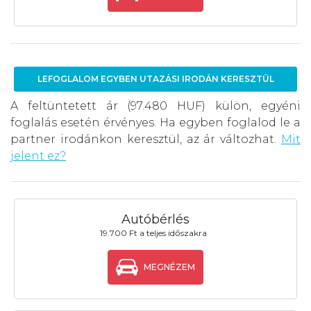
LEFOGLALOM EGYBEN UTAZÁSI IRODÁN KERESZTÜL
A feltüntetett ár (97.480 HUF) külön, egyéni
foglalás esetén érvényes. Ha egyben foglalod le a
partner irodánkon keresztül, az ár változhat.
Mit
jelent ez?
Autóbérlés
19.700 Ft a teljes időszakra
MEGNÉZEM