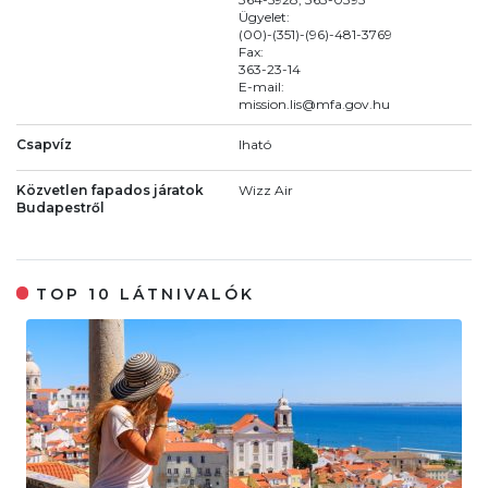
Ügyelet:
(00)-(351)-(96)-481-3769
Fax:
363-23-14
E-mail:
mission.lis@mfa.gov.hu
Csapvíz
Iható
Közvetlen fapados járatok
Wizz Air
Budapestről
TOP 10 LÁTNIVALÓK