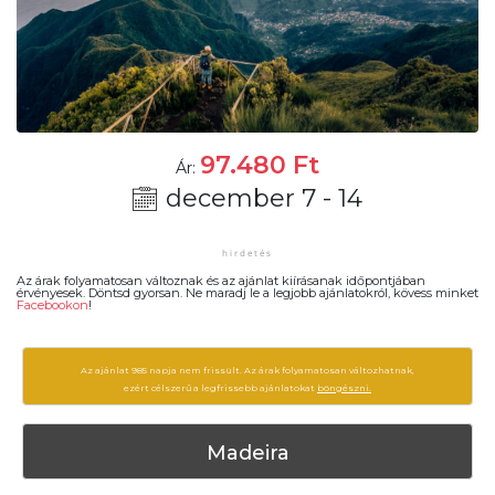
97.480
Ft
Ár:
december 7 - 14
Az árak folyamatosan változnak és az ajánlat kiírásanak időpontjában
érvényesek. Döntsd gyorsan. Ne maradj le a legjobb ajánlatokról, kövess minket
Facebookon
!
Az ajánlat 985 napja nem frissült. Az árak folyamatosan változhatnak,
ezért célszerű a legfrissebb ajánlatokat
böngészni.
Madeira