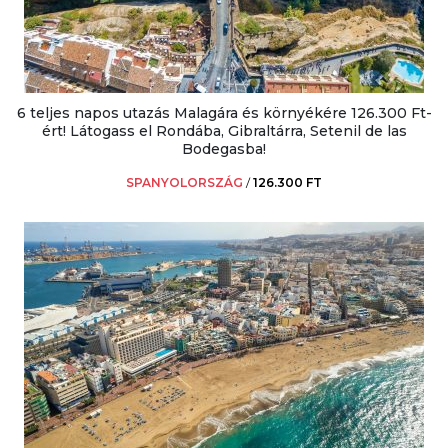
6 teljes napos utazás Malagára és környékére 126.300 Ft-
ért! Látogass el Rondába, Gibraltárra, Setenil de las
Bodegasba!
SPANYOLORSZÁG
/
126.300 FT