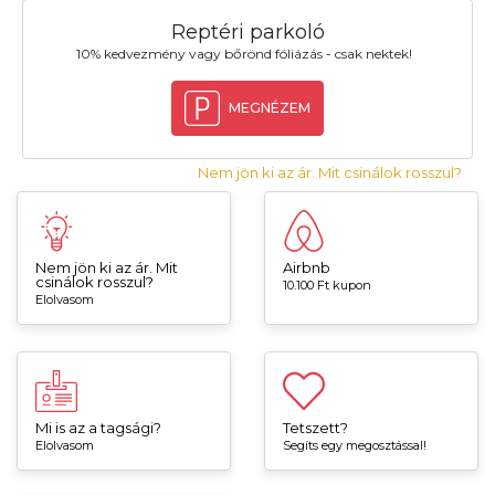
Reptéri parkoló
10% kedvezmény vagy bőrönd fóliázás - csak nektek!
MEGNÉZEM
Nem jön ki az ár. Mit csinálok rosszul?
Nem jön ki az ár. Mit
Airbnb
csinálok rosszul?
10.100 Ft kupon
Elolvasom
Mi is az a tagsági?
Tetszett?
Elolvasom
Segíts egy megosztással!