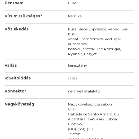
Pénznem
EUR
Vízum szükséges?
Nem kell
Közlekedés
busz: Rede-Expressos, Renex, Eva-
bus
vonat: Comboios de Portugal
autóbérlés
belföldi járatok: Tap Portugal,
Ryanair, Easyjet
Vallás
keresztény
Időeltolódás
-1 óra
Konnektor
nem kell átalakító
Nagykövetség
Nagykövetség Lisszabon
Cím:
Calcada de Santo Amaro, 85.
Alcantara, 1349-042 Lisboa
Előhívó:
(00)-(351)-(21)
Telefon:
364-5928, 363-0395