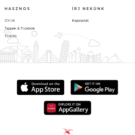
HASZNOS
ÍRJ NEKÜNK
GY.I.K.
Kapcsolat
Tippek & Trükkök
TOP10