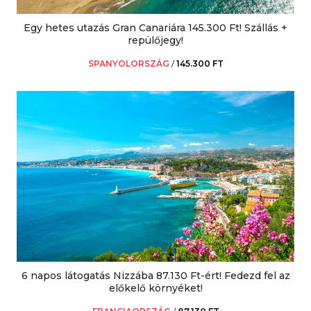
Egy hetes utazás Gran Canariára 145.300 Ft! Szállás +
repülőjegy!
SPANYOLORSZÁG
/
145.300 FT
6 napos látogatás Nizzába 87.130 Ft-ért! Fedezd fel az
előkelő környéket!