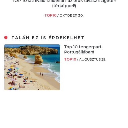
TOP 10 látnivaló Madeirán, az örök tavasz szigetén
(térképpel!)
TOP10
/
OKTÓBER 30.
TALÁN EZ IS ÉRDEKELHET
Top 10 tengerpart
Portugáliában!
TOP10
/
AUGUSZTUS 29.