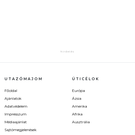
UTAZÓMAJOM
ÚTICÉLOK
Főoldal
Európa
Ajánlatok
Ázsia
Adatvédelem
Amerika
Impresszum
Afrika
Médiaajánlat
Ausztrália
Sajtómegjelenések