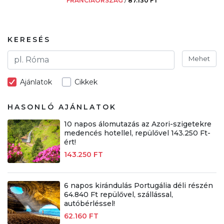
FRANCIAORSZÁG
/
87.130 FT
KERESÉS
Mehet
Ajánlatok
Cikkek
HASONLÓ AJÁNLATOK
10 napos álomutazás az Azori-szigetekre
medencés hotellel, repülővel 143.250 Ft-
ért!
143.250 FT
6 napos kirándulás Portugália déli részén
64.840 Ft repülővel, szállással,
autóbérléssel!
62.160 FT