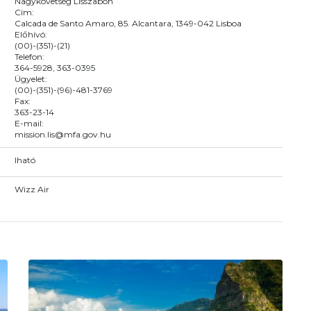
Nagykövetség Lisszabon
Cím:
Calcada de Santo Amaro, 85. Alcantara, 1349-042 Lisboa
Előhívó:
(00)-(351)-(21)
Telefon:
364-5928, 363-0395
Ügyelet:
(00)-(351)-(96)-481-3769
Fax:
363-23-14
E-mail:
mission.lis@mfa.gov.hu
Iható
Wizz Air