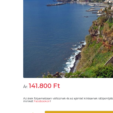
141.800
Ft
Ár:
Az árak folyamatosan változnak és az ajánlat kiírásanak időpontjáb
minket
Facebookon
!