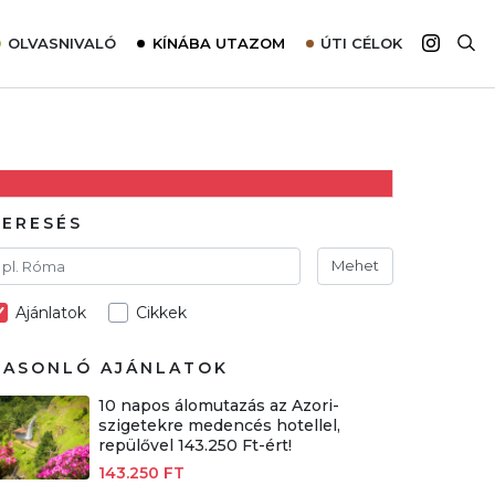
OLVASNIVALÓ
KÍNÁBA UTAZOM
ÚTI CÉLOK
Top 10 látnivalók térképpel
Európa
Tudnivalók az ajánlatok lefoglalásához
Ázsia
Tippek & Trükkök
Amerika
Utazómajom – CitySIM kártya a világutazóknak
Afrika
KERESÉS
Interjú
Ausztrália
Mehet
Élménybeszámolók
Ajánlatok
Cikkek
Szállodalátogatás
Sajtómegjelenések
HASONLÓ AJÁNLATOK
10 napos álomutazás az Azori-
szigetekre medencés hotellel,
repülővel 143.250 Ft-ért!
143.250 FT