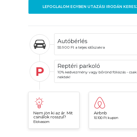
LEFOGLALOM EGYBEN UTAZÁSI IRODÁN KERES
Autóbérlés
55.900 Ft a teljes időszakra
Reptéri parkoló
P
10% kedvezmény vagy bőrönd fóliázás - csak
nektek!
Nem jön ki az ár. Mit
Airbnb
csinálok rosszul?
10.100 Ft kupon
Elolvasom