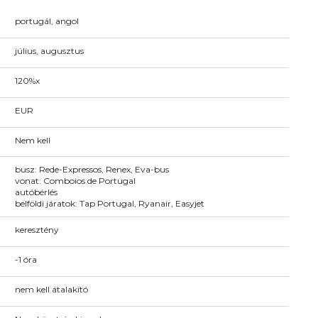
portugál, angol
július, augusztus
120%x
EUR
Nem kell
busz: Rede-Expressos, Renex, Eva-bus
vonat: Comboios de Portugal
autóbérlés
belföldi járatok: Tap Portugal, Ryanair, Easyjet
keresztény
-1 óra
nem kell átalakító