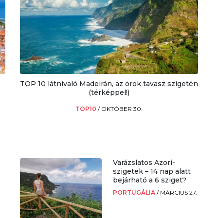
TOP 10 látnivaló Madeirán, az örök tavasz szigetén
(térképpel!)
TOP10
/
OKTÓBER 30.
Varázslatos Azori-
szigetek – 14 nap alatt
bejárható a 6 sziget?
PORTUGÁLIA
/
MÁRCIUS 27.