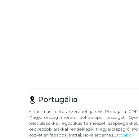
Portugália
A turizmus fontos szerepet játszik Portugália GDP
Magyarország méretű dél-európai országot. Gyöny
településekkel, egzotikus természeti szépségekkel
kedvezőbb árakkal rendelkezik. Magyarországról Port
közvetlen fapados járattal. Hova érdemes...
tovább »