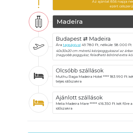
!
Az ajánlat 856 napja ne
ezért célszer
Madeira
Budapest ⇄ Madeira
Ára
tagságival
49.780 Ft, nélküle: 58.000 Ft 
40x30x20 cm méretű kézipoggyásszal az árba
(nagyobb poggyász, feladható bőrönd extra köl
Olcsóbb szállások
Muthu Raga Madeira Hotel **** 183.990 Ft két
teljes időszakra
Ajánlott szállások
Melia Madeira Mare ***** 416.350 Ft két főre a 
időszakra