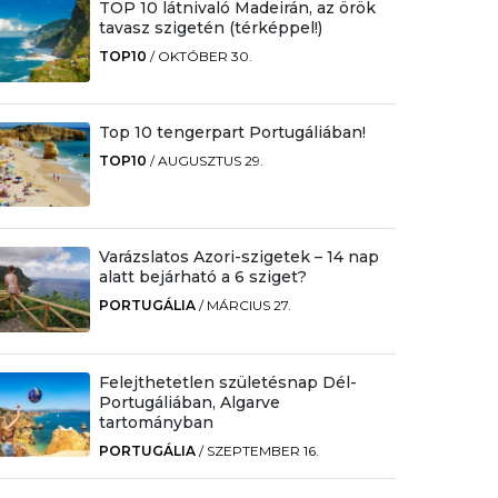
TOP 10 látnivaló Madeirán, az örök
tavasz szigetén (térképpel!)
TOP10
/
OKTÓBER 30.
Top 10 tengerpart Portugáliában!
TOP10
/
AUGUSZTUS 29.
Varázslatos Azori-szigetek – 14 nap
alatt bejárható a 6 sziget?
PORTUGÁLIA
/
MÁRCIUS 27.
Felejthetetlen születésnap Dél-
Portugáliában, Algarve
tartományban
PORTUGÁLIA
/
SZEPTEMBER 16.