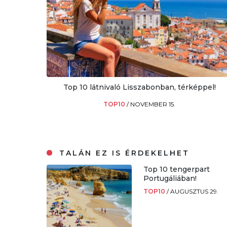
Top 10 látnivaló Lisszabonban, térképpel!
TOP10
/
NOVEMBER 15.
TALÁN EZ IS ÉRDEKELHET
Top 10 tengerpart
Portugáliában!
TOP10
/
AUGUSZTUS 29.