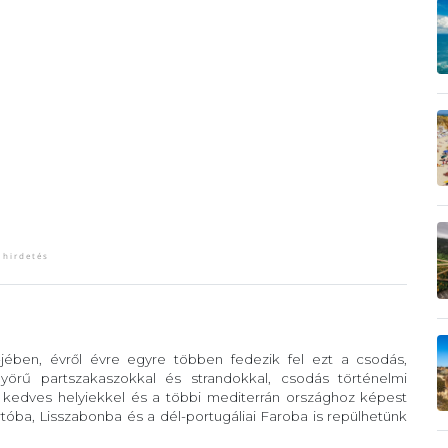
-jében, évről évre egyre többen fedezik fel ezt a csodás,
örű partszakaszokkal és strandokkal, csodás történelmi
, kedves helyiekkel és a többi mediterrán országhoz képest
óba, Lisszabonba és a dél-portugáliai Faroba is repülhetünk