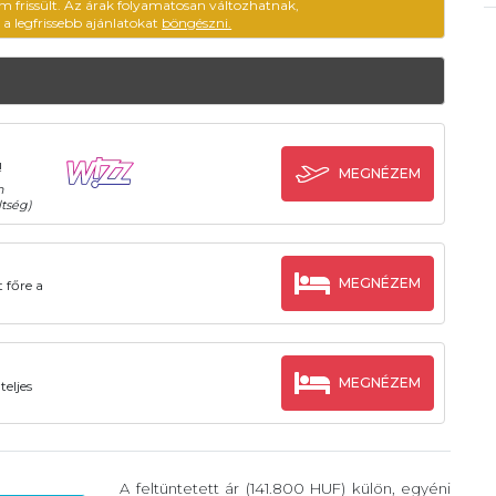
m frissült. Az árak folyamatosan változhatnak,
ű a legfrissebb ajánlatokat
böngészni.
!
MEGNÉZEM
n
tség)
MEGNÉZEM
 főre a
MEGNÉZEM
teljes
A feltüntetett ár (141.800 HUF) külön, egyéni