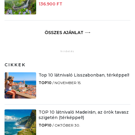
136.900 FT
ÖSSZES AJÁNLAT
CIKKEK
Top 10 látnivaló Lisszabonban, térképpel!
TOP10
/
NOVEMBER 15.
TOP 10 látnivaló Madeirán, az örök tavasz
szigetén (térképpel!)
TOP10
/
OKTÓBER 30.