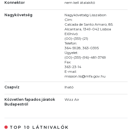
Konnektor
nem kell átalakító
Nagykövetség
Nagykövetség Lisszabon
Cím:
Calcada de Santo Amaro, 85.
Alcantara, 1349-042 Lisboa
Előhívó:
(00)-(351)-(21)
Telefon:
364-5928, 363-0395
Ügyelet:
(00)-(351)-(96)-481-3769
Fax:
363-23-14
E-mail:
mission.lis@mfa.gov.hu
Csapvíz
Iható
Közvetlen fapados járatok
Wizz Air
Budapestről
TOP 10 LÁTNIVALÓK