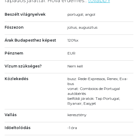
fapados járattal. Hova érdemes...
tovább »
Beszélt világnyelvek
portugál, angol
Főszezon
július, augusztus
Árak Budapesthez képest
120%x
Pénznem
EUR
Vízum szükséges?
Nem kell
Közlekedés
busz: Rede-Expressos, Renex, Eva-
bus
vonat: Comboios de Portugal
autóbérlés
belföldi járatok: Tap Portugal,
Ryanair, Easyjet
Vallás
keresztény
Időeltolódás
-1 óra