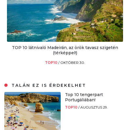
TOP 10 látnivaló Madeirán, az örök tavasz szigetén
(térképpel!)
TOP10
/
OKTÓBER 30.
TALÁN EZ IS ÉRDEKELHET
Top 10 tengerpart
Portugáliában!
TOP10
/
AUGUSZTUS 29.