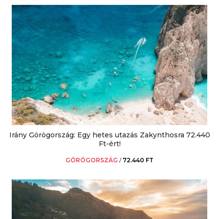
Irány Görögország: Egy hetes utazás Zakynthosra 72.440
Ft-ért!
GÖRÖGORSZÁG
/
72.440 FT