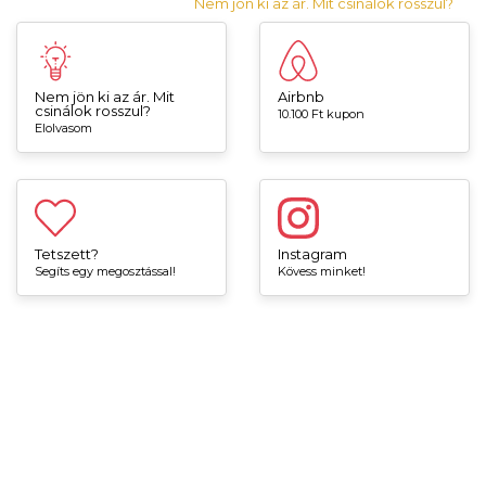
Nem jön ki az ár. Mit csinálok rosszul?
Nem jön ki az ár. Mit
Airbnb
csinálok rosszul?
10.100 Ft kupon
Elolvasom
Tetszett?
Instagram
Segíts egy megosztással!
Kövess minket!