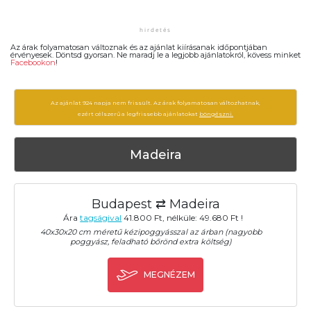
Az árak folyamatosan változnak és az ajánlat kiírásanak időpontjában
érvényesek. Döntsd gyorsan. Ne maradj le a legjobb ajánlatokról, kövess minket
Facebookon
!
Az ajánlat 924 napja nem frissült. Az árak folyamatosan változhatnak,
ezért célszerű a legfrissebb ajánlatokat
böngészni.
Madeira
Budapest ⇄ Madeira
Ára
tagságival
41.800 Ft, nélküle: 49.680 Ft !
40x30x20 cm méretű kézipoggyásszal az árban (nagyobb
poggyász, feladható bőrönd extra költség)
MEGNÉZEM