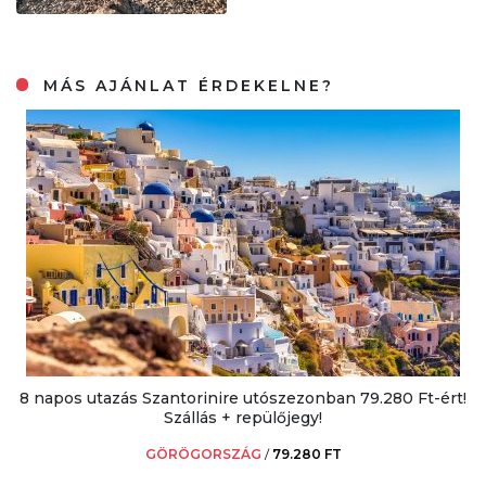
MÁS AJÁNLAT ÉRDEKELNE?
8 napos utazás Szantorinire utószezonban 79.280 Ft-ért!
Szállás + repülőjegy!
GÖRÖGORSZÁG
/
79.280 FT