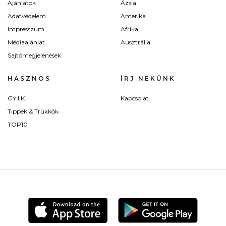
Ajánlatok
Ázsia
Adatvédelem
Amerika
Impresszum
Afrika
Médiaajánlat
Ausztrália
Sajtómegjelenések
HASZNOS
ÍRJ NEKÜNK
GY.I.K.
Kapcsolat
Tippek & Trükkök
TOP10