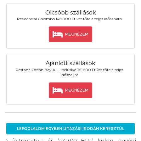
Olcsóbb szállások
Residêncial Colombo 145.000 Ft két főre a teljes időszakra
MEGNÉZEM
Ajánlott szállások
Pestana Ocean Bay ALL Inclusive 351.500 Ft két főre a teljes
időszakra
MEGNÉZEM
LEFOGLALOM EGYBEN UTAZÁSI IRODÁN KERESZTÜL
A feltüntetett ár (114.300 HUF) külön, egyéni