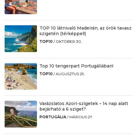
TOP 10 látnivaló Madeirán, az örök tavasz
szigetén (térképpel!)
TOP10
/
OKTÓBER 30.
Top 10 tengerpart Portugáliában!
TOP10
/
AUGUSZTUS 29.
Varázslatos Azori-szigetek – 14 nap alatt
bejárható a 6 sziget?
PORTUGÁLIA
/
MÁRCIUS 27.