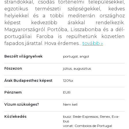
strandokkal, csodás történelmi településekkel,
egzotikus természeti szépségekkel, kedves
helyiekkel és a többi mediterrán országhoz
képest kedvezőbb árakkal rendelkezik.
Magyarországról Portóba, Lisszabonba és a dél-
portugáliai Faroba is repülhetünk közvetlen
fapados járattal. Hova érdemes...
tovább »
Beszélt világnyelvek
portugál, angol
Főszezon
július, augusztus
Árak Budapesthez képest
120%x
Pénznem
EUR
Vízum szükséges?
Nem kell
Közlekedés
busz: Rede-Expressos, Renex, Eva-
bus
vonat: Comboios de Portugal