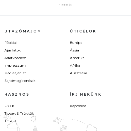
UTAZÓMAJOM
ÚTICÉLOK
Főoldal
Európa
Ajánlatok
Ázsia
Adatvédelem
Amerika
Impresszum
Afrika
Médiaajánlat
Ausztrália
Sajtómegjelenések
HASZNOS
ÍRJ NEKÜNK
GY.I.K.
Kapcsolat
Tippek & Trükkök
TOP10