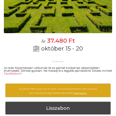
37.480
Ft
Ár:
október 15 - 20
Az árak folyamatosan változnak és az ajánlat kiírásanak időpontjában
érvényesek. Döntsd gyorsan. Ne maradj le a legjobb ajánlatokról, kövess minket
Facebookon
!
Az ajánlat 1812 napja nem frissült. Az árak folyamatosan változhatnak,
ezért célszerű a legfrissebb ajánlatokat
böngészni.
Lisszabon