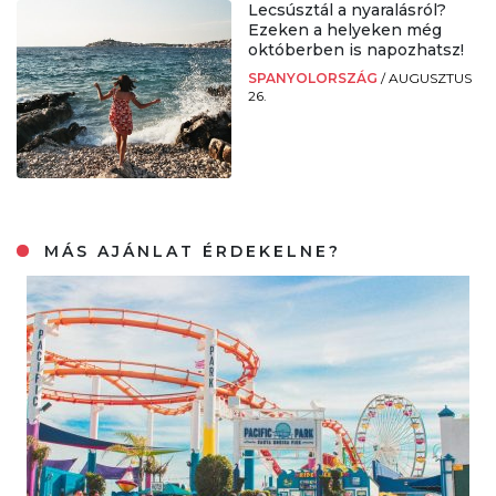
Lecsúsztál a nyaralásról?
Ezeken a helyeken még
októberben is napozhatsz!
SPANYOLORSZÁG
/
AUGUSZTUS
26.
MÁS AJÁNLAT ÉRDEKELNE?