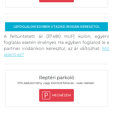
LEFOGLALOM EGYBEN UTAZÁSI IRODÁN KERESZTÜL
A feltüntetett ár (37.480 HUF) külön, egyéni
foglalás esetén érvényes. Ha egyben foglalod le a
partner irodánkon keresztül, az ár változhat.
Mit
jelent ez?
Reptéri parkoló
10% kedvezmény vagy bőrönd fóliázás - csak nektek!
MEGNÉZEM