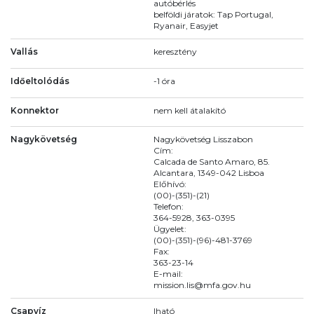
autóbérlés
belföldi járatok: Tap Portugal,
Ryanair, Easyjet
Vallás
keresztény
Időeltolódás
-1 óra
Konnektor
nem kell átalakító
Nagykövetség
Nagykövetség Lisszabon
Cím:
Calcada de Santo Amaro, 85.
Alcantara, 1349-042 Lisboa
Előhívó:
(00)-(351)-(21)
Telefon:
364-5928, 363-0395
Ügyelet:
(00)-(351)-(96)-481-3769
Fax:
363-23-14
E-mail:
mission.lis@mfa.gov.hu
Csapvíz
Iható