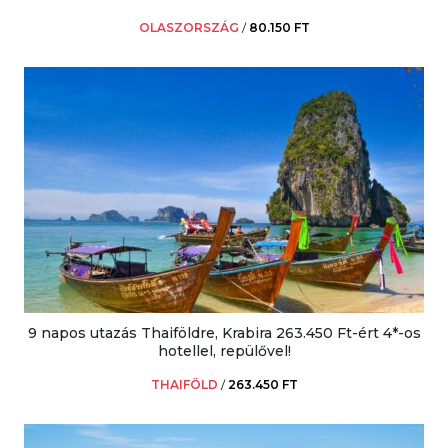
OLASZORSZÁG
/
80.150 FT
9 napos utazás Thaiföldre, Krabira 263.450 Ft-ért 4*-os
hotellel, repülővel!
THAIFÖLD
/
263.450 FT