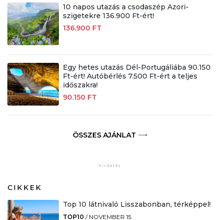
10 napos utazás a csodaszép Azori-
szigetekre 136.900 Ft-ért!
136.900 FT
Egy hetes utazás Dél-Portugáliába 90.150
Ft-ért! Autóbérlés 7.500 Ft-ért a teljes
időszakra!
90.150 FT
ÖSSZES AJÁNLAT
CIKKEK
Top 10 látnivaló Lisszabonban, térképpel!
TOP10
/
NOVEMBER 15.