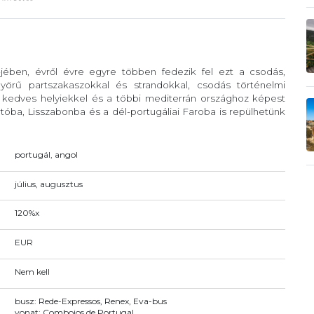
-jében, évről évre egyre többen fedezik fel ezt a csodás,
örű partszakaszokkal és strandokkal, csodás történelmi
, kedves helyiekkel és a többi mediterrán országhoz képest
óba, Lisszabonba és a dél-portugáliai Faroba is repülhetünk
portugál, angol
július, augusztus
120%x
EUR
Nem kell
busz: Rede-Expressos, Renex, Eva-bus
vonat: Comboios de Portugal