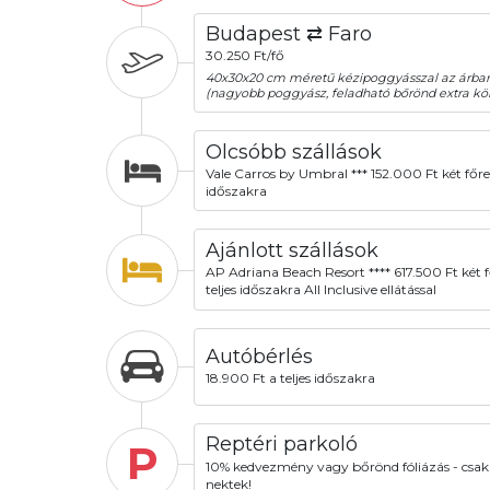
Budapest ⇄ Faro
30.250 Ft/fő
40x30x20 cm méretű kézipoggyásszal az árba
(nagyobb poggyász, feladható bőrönd extra köl
Olcsóbb szállások
Vale Carros by Umbral *** 152.000 Ft két főre 
időszakra
Ajánlott szállások
AP Adriana Beach Resort **** 617.500 Ft két f
teljes időszakra All Inclusive ellátással
Autóbérlés
18.900 Ft a teljes időszakra
Reptéri parkoló
P
10% kedvezmény vagy bőrönd fóliázás - csak
nektek!