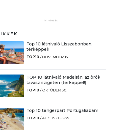
CIKKEK
Top 10 látnivaló Lisszabonban,
térképpel!
TOP10
/
NOVEMBER 15.
TOP 10 látnivaló Madeirán, az örök
tavasz szigetén (térképpel!)
TOP10
/
OKTÓBER 30.
Top 10 tengerpart Portugáliában!
TOP10
/
AUGUSZTUS 29.