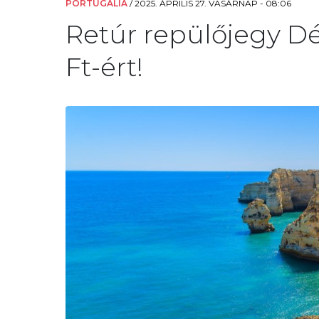
PORTUGÁLIA
/
2025. ÁPRILIS 27. VASÁRNAP - 08:06
Retúr repülőjegy Dé
Ft-ért!