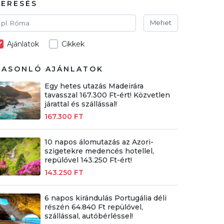
KERESÉS
Mehet
Ajánlatok
Cikkek
HASONLÓ AJÁNLATOK
Egy hetes utazás Madeirára
tavasszal 167.300 Ft-ért! Közvetlen
járattal és szállással!
167.300 FT
10 napos álomutazás az Azori-
szigetekre medencés hotellel,
repülővel 143.250 Ft-ért!
143.250 FT
6 napos kirándulás Portugália déli
részén 64.840 Ft repülővel,
szállással, autóbérléssel!