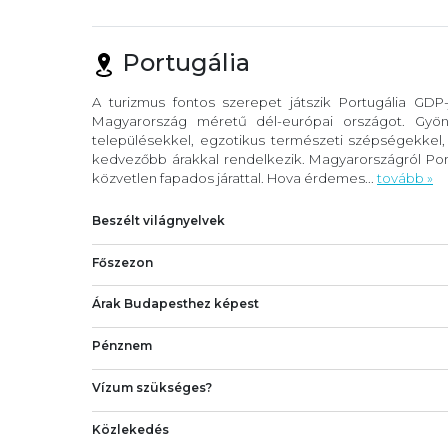
Portugália
A turizmus fontos szerepet játszik Portugália GDP
Magyarország méretű dél-európai országot. Gyöny
településekkel, egzotikus természeti szépségekkel
kedvezőbb árakkal rendelkezik. Magyarországról Port
közvetlen fapados járattal. Hova érdemes...
tovább »
Beszélt világnyelvek
Főszezon
Árak Budapesthez képest
Pénznem
Vízum szükséges?
Közlekedés