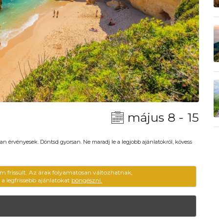
május 8 - 15
an érvényesek. Döntsd gyorsan. Ne maradj le a legjobb ajánlatokról, kövess
m frissült. Az árak folyamatosan változhatnak,
ű a legfrissebb ajánlatokat
böngészni.