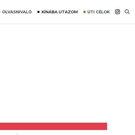
OLVASNIVALÓ
KÍNÁBA UTAZOM
ÚTI CÉLOK
Top 10 látnivalók térképpel
Európa
Tudnivalók az ajánlatok lefoglalásához
Ázsia
Tippek & Trükkök
Amerika
Utazómajom – CitySIM kártya a világutazóknak
Afrika
Interjú
Ausztrália
Élménybeszámolók
Szállodalátogatás
Sajtómegjelenések