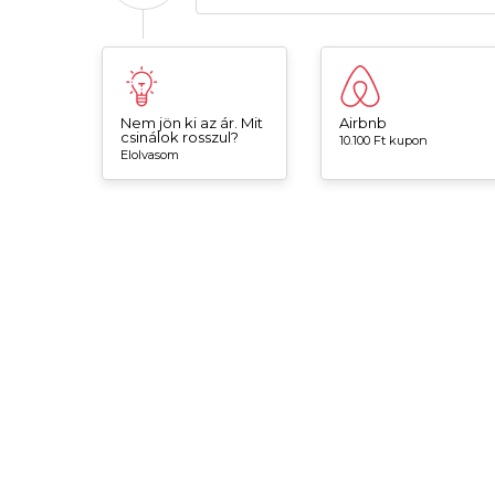
Nem jön ki az ár. Mit
Airbnb
csinálok rosszul?
10.100 Ft kupon
Elolvasom