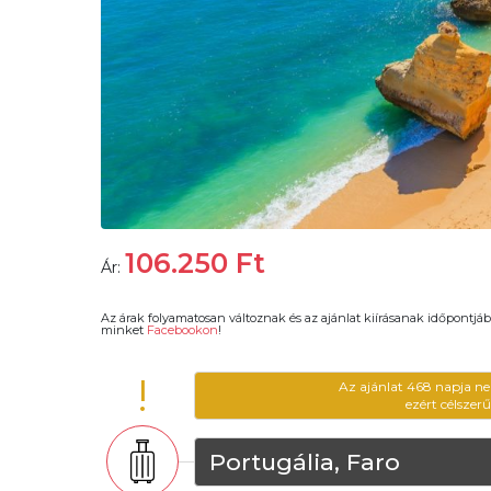
106.250
Ft
Ár:
Az árak folyamatosan változnak és az ajánlat kiírásanak időpontjáb
minket
Facebookon
!
!
Az ajánlat 468 napja ne
ezért célszer
Portugália, Faro