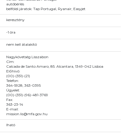
autóbérlés
belföldi járatok: Tap Portugal, Ryanair, Easyjet
keresztény
-1 óra
nem kell átalakító
Nagykövetség Lisszabon
Cím:
Calcada de Santo Amaro, 85. Alcantara, 1349-042 Lisboa
Előhívó:
(00)-(351)-(21)
Telefon:
364-5928, 363-0395
Ügyelet:
(00)-(351)-(96)-481-3769
Fax:
363-23-14
E-mail:
mission.lis@mfa.gov.hu
Iható