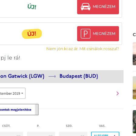
ÚJ!
MEGNÉZEM
ÚJ!
MEGNÉZEM
Nem jön ki az ár. Mit csinálok rosszul?
j le rá!