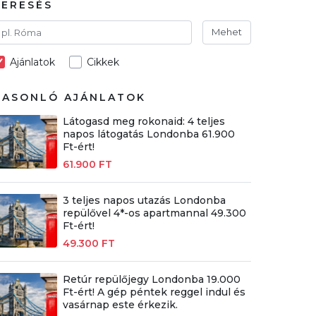
KERESÉS
Mehet
Ajánlatok
Cikkek
HASONLÓ AJÁNLATOK
Látogasd meg rokonaid: 4 teljes
napos látogatás Londonba 61.900
Ft-ért!
61.900 FT
3 teljes napos utazás Londonba
repülővel 4*-os apartmannal 49.300
Ft-ért!
49.300 FT
Retúr repülőjegy Londonba 19.000
Ft-ért! A gép péntek reggel indul és
vasárnap este érkezik.