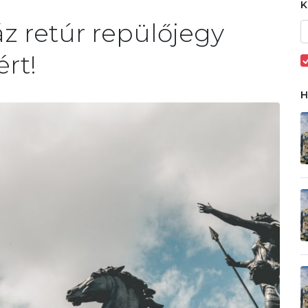
áz retúr repülőjegy
rt!