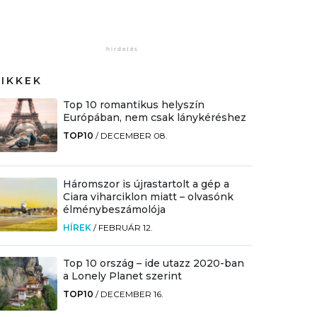
CIKKEK
Top 10 romantikus helyszín
Európában, nem csak lánykéréshez
TOP10
/
DECEMBER 08.
Háromszor is újrastartolt a gép a
Ciara viharciklon miatt – olvasónk
élménybeszámolója
HÍREK
/
FEBRUÁR 12.
Top 10 ország – ide utazz 2020-ban
a Lonely Planet szerint
TOP10
/
DECEMBER 16.