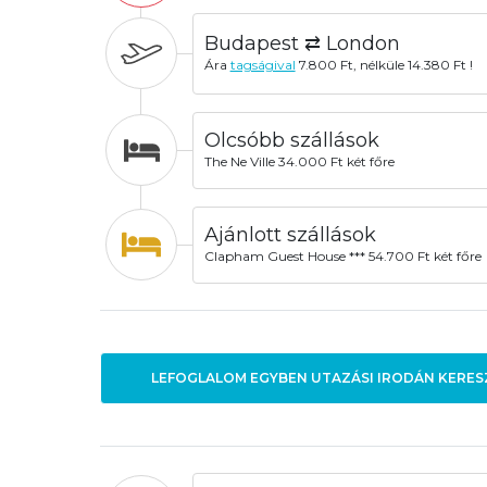
Budapest ⇄ London
Ára
tagságival
7.800 Ft, nélküle 14.380 Ft !
Olcsóbb szállások
The Ne Ville 34.000 Ft két főre
Ajánlott szállások
Clapham Guest House *** 54.700 Ft két főre
LEFOGLALOM EGYBEN UTAZÁSI IRODÁN KERES