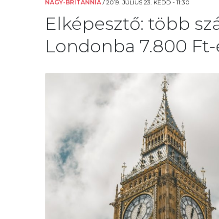
NAGY-BRITANNIA
/
2019. JÚLIUS 23. KEDD - 11:30
Elképesztő: több sz
Londonba 7.800 Ft-é