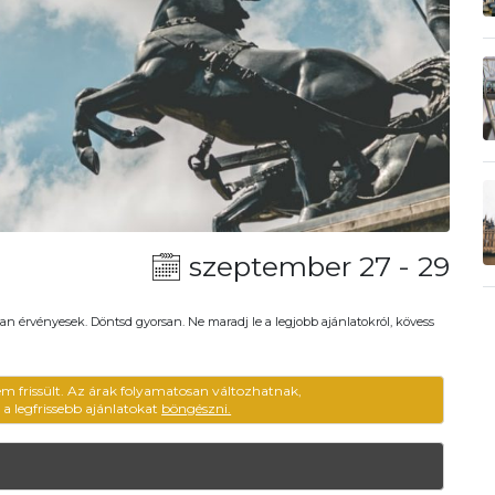
szeptember 27 - 29
an érvényesek. Döntsd gyorsan. Ne maradj le a legjobb ajánlatokról, kövess
em frissült. Az árak folyamatosan változhatnak,
ű a legfrissebb ajánlatokat
böngészni.