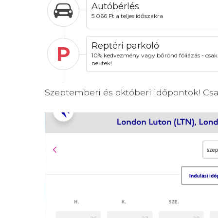
Autóbérlés
5.066 Ft a teljes időszakra
Reptéri parkoló
P
10% kedvezmény vagy bőrönd fóliázás - csak
nektek!
Szeptemberi és októberi időpontok! Csap