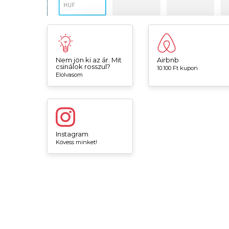
Nem jön ki az ár. Mit
Airbnb
csinálok rosszul?
10.100 Ft kupon
Elolvasom
Instagram
Kövess minket!