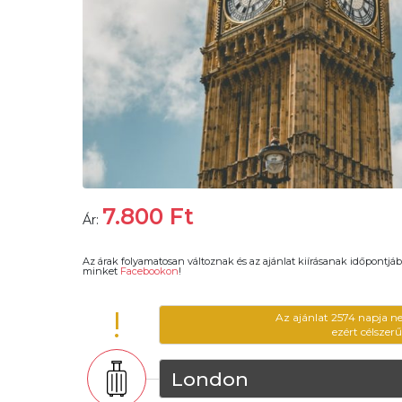
7.800
Ft
Ár:
Az árak folyamatosan változnak és az ajánlat kiírásanak időpontjáb
minket
Facebookon
!
!
Az ajánlat 2574 napja n
ezért célszer
London