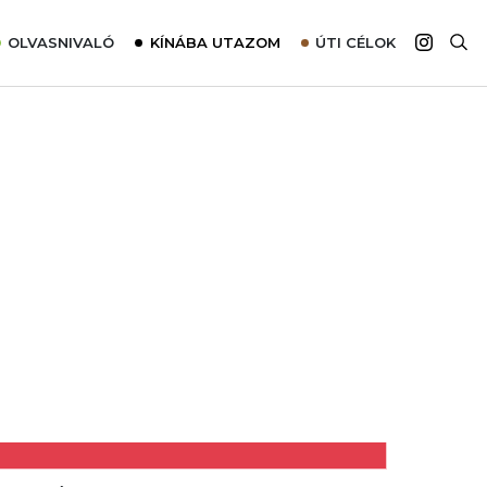
OLVASNIVALÓ
KÍNÁBA UTAZOM
ÚTI CÉLOK
Top 10 látnivalók térképpel
Európa
Tudnivalók az ajánlatok lefoglalásához
Ázsia
Tippek & Trükkök
Amerika
Utazómajom – CitySIM kártya a világutazóknak
Afrika
Interjú
Ausztrália
Élménybeszámolók
Szállodalátogatás
Sajtómegjelenések