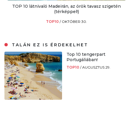
TOP 10 látnivaló Madeirán, az örök tavasz szigetén
(térképpel!)
TOP10
/
OKTÓBER 30.
TALÁN EZ IS ÉRDEKELHET
Top 10 tengerpart
Portugáliában!
TOP10
/
AUGUSZTUS 29.