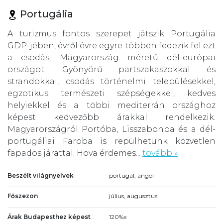
Portugália
A turizmus fontos szerepet játszik Portugália
GDP-jében, évről évre egyre többen fedezik fel ezt
a csodás, Magyarország méretű dél-európai
országot. Gyönyörű partszakaszokkal és
strandokkal, csodás történelmi településekkel,
egzotikus természeti szépségekkel, kedves
helyiekkel és a többi mediterrán országhoz
képest kedvezőbb árakkal rendelkezik.
Magyarországról Portóba, Lisszabonba és a dél-
portugáliai Faroba is repülhetünk közvetlen
fapados járattal. Hova érdemes...
tovább »
Beszélt világnyelvek
portugál, angol
Főszezon
július, augusztus
Árak Budapesthez képest
120%x