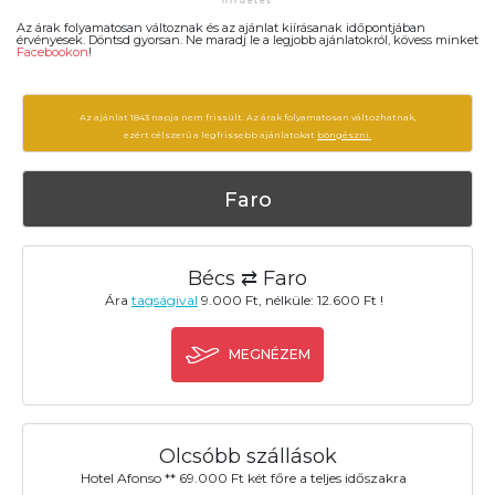
Az árak folyamatosan változnak és az ajánlat kiírásanak időpontjában
érvényesek. Döntsd gyorsan. Ne maradj le a legjobb ajánlatokról, kövess minket
Facebookon
!
Az ajánlat 1843 napja nem frissült. Az árak folyamatosan változhatnak,
ezért célszerű a legfrissebb ajánlatokat
böngészni.
Faro
Bécs ⇄ Faro
Ára
tagságival
9.000 Ft, nélküle: 12.600 Ft !
MEGNÉZEM
Olcsóbb szállások
Hotel Afonso ** 69.000 Ft két főre a teljes időszakra