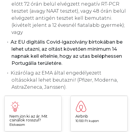
előtt 72 órán belül elvégzett negatív RT-PCR
tesztet (avagy NAAT tesztet), vagy 48 órán belül
elvégzett antigén tesztet kell bemutatni.
(kivételt jelent a 12 évesnél fiatalabb gyermek);
vagy
Az EU digitális Covid-igazolvány birtokában be
lehet utazni, az oltást követően minimum 14
napnak kell eltelnie, hogy az utas beléphessen
Portugália területére.
Kizárólag az EMA által engedélyezett
oltásokkal lehet beutazni! (Pfizer, Moderna,
AstraZeneca, Janssen).
Nem jön ki az ár. Mit
Airbnb
csinálok rosszul?
10.100 Ft kupon
Elolvasom