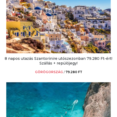
8 napos utazás Szantorinire utószezonban 79.280 Ft-ért!
Szállás + repülőjegy!
GÖRÖGORSZÁG
/
79.280 FT