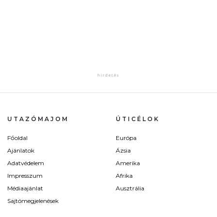
UTAZÓMAJOM
ÚTICÉLOK
Főoldal
Európa
Ajánlatok
Ázsia
Adatvédelem
Amerika
Impresszum
Afrika
Médiaajánlat
Ausztrália
Sajtómegjelenések