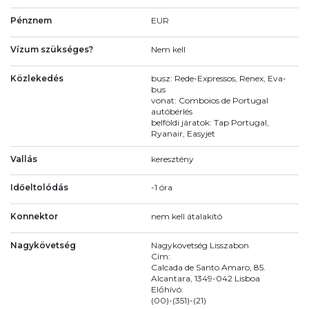
Pénznem
EUR
Vízum szükséges?
Nem kell
Közlekedés
busz: Rede-Expressos, Renex, Eva-
bus
vonat: Comboios de Portugal
autóbérlés
belföldi járatok: Tap Portugal,
Ryanair, Easyjet
Vallás
keresztény
Időeltolódás
-1 óra
Konnektor
nem kell átalakító
Nagykövetség
Nagykövetség Lisszabon
Cím:
Calcada de Santo Amaro, 85.
Alcantara, 1349-042 Lisboa
Előhívó:
(00)-(351)-(21)