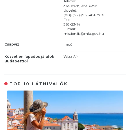
Telefon:
364-5928, 363-0395
Ügyelet:
(00)-(351)-(96)-481-3769
Fax:
363-23-14
E-mail:
mission.lis@mfa.gov.hu
Csapvíz
Iható
Közvetlen fapados járatok
Wizz Air
Budapestről
TOP 10 LÁTNIVALÓK