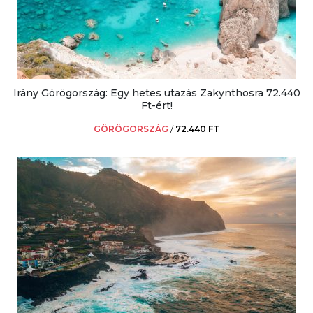
Irány Görögország: Egy hetes utazás Zakynthosra 72.440
Ft-ért!
GÖRÖGORSZÁG
/
72.440 FT