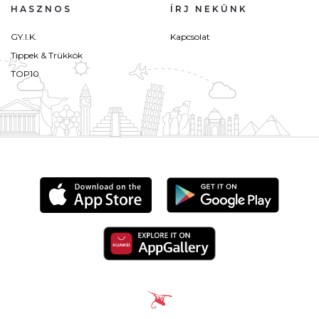
HASZNOS
ÍRJ NEKÜNK
GY.I.K.
Kapcsolat
Tippek & Trükkök
TOP10