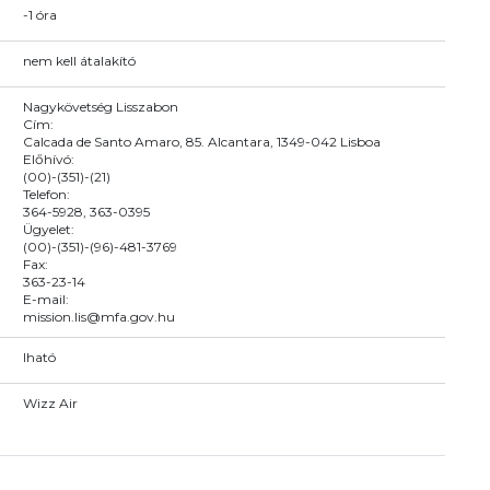
-1 óra
nem kell átalakító
Nagykövetség Lisszabon
Cím:
Calcada de Santo Amaro, 85. Alcantara, 1349-042 Lisboa
Előhívó:
(00)-(351)-(21)
Telefon:
364-5928, 363-0395
Ügyelet:
(00)-(351)-(96)-481-3769
Fax:
363-23-14
E-mail:
mission.lis@mfa.gov.hu
Iható
Wizz Air