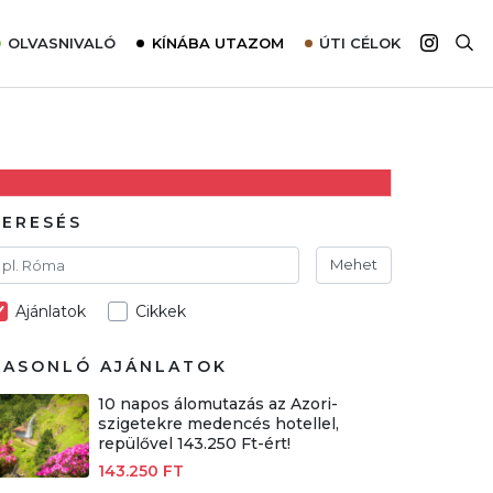
OLVASNIVALÓ
KÍNÁBA UTAZOM
ÚTI CÉLOK
Top 10 látnivalók térképpel
Európa
Tudnivalók az ajánlatok lefoglalásához
Ázsia
Tippek & Trükkök
Amerika
Utazómajom – CitySIM kártya a világutazóknak
Afrika
KERESÉS
Interjú
Ausztrália
Mehet
Élménybeszámolók
Ajánlatok
Cikkek
Szállodalátogatás
Sajtómegjelenések
HASONLÓ AJÁNLATOK
10 napos álomutazás az Azori-
szigetekre medencés hotellel,
repülővel 143.250 Ft-ért!
143.250 FT