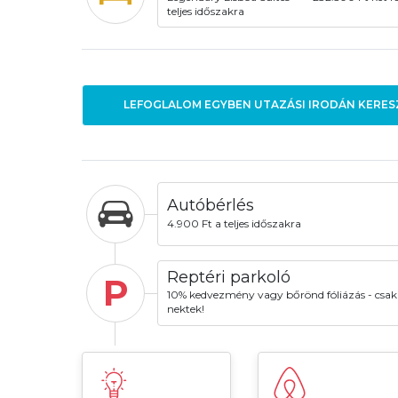
teljes időszakra
LEFOGLALOM EGYBEN UTAZÁSI IRODÁN KERES
Autóbérlés
4.900 Ft a teljes időszakra
Reptéri parkoló
P
10% kedvezmény vagy bőrönd fóliázás - csak
nektek!