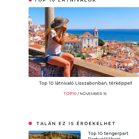
Top 10 látnivaló Lisszabonban, térképpel!
TOP10
/
NOVEMBER 15.
TALÁN EZ IS ÉRDEKELHET
Top 10 tengerpart
Portugáliában!