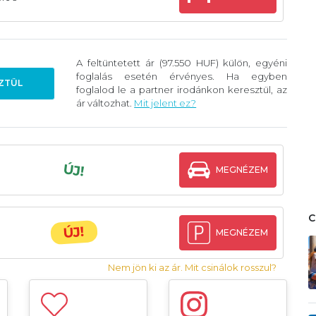
A feltüntetett ár (97.550 HUF) külön, egyéni
foglalás esetén érvényes. Ha egyben
ZTÜL
foglalod le a partner irodánkon keresztül, az
ár változhat.
Mit jelent ez?
ÚJ!
MEGNÉZEM
ÚJ!
MEGNÉZEM
Nem jön ki az ár. Mit csinálok rosszul?