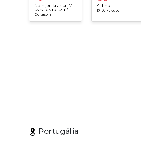
Nem jön ki az ár. Mit
Airbnb
csinálok rosszul?
10.100 Ft kupon
Elolvasom
Portugália