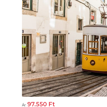
97.550
Ft
Ár: