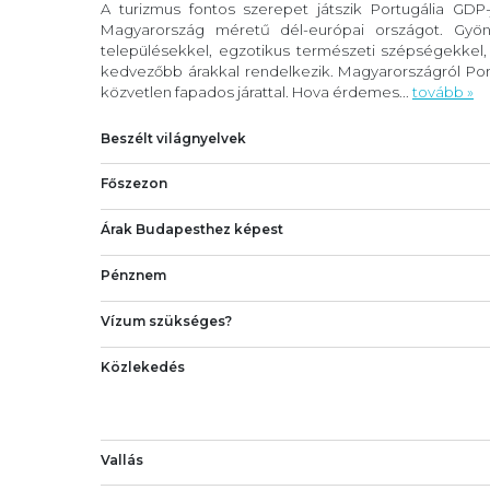
A turizmus fontos szerepet játszik Portugália GDP
Magyarország méretű dél-európai országot. Gyöny
településekkel, egzotikus természeti szépségekkel
kedvezőbb árakkal rendelkezik. Magyarországról Port
közvetlen fapados járattal. Hova érdemes...
tovább »
Beszélt világnyelvek
Főszezon
Árak Budapesthez képest
Pénznem
Vízum szükséges?
Közlekedés
Vallás