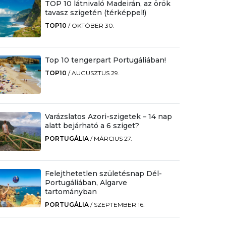
TOP 10 látnivaló Madeirán, az örök
tavasz szigetén (térképpel!)
TOP10
/
OKTÓBER 30.
Top 10 tengerpart Portugáliában!
TOP10
/
AUGUSZTUS 29.
Varázslatos Azori-szigetek – 14 nap
alatt bejárható a 6 sziget?
PORTUGÁLIA
/
MÁRCIUS 27.
Felejthetetlen születésnap Dél-
Portugáliában, Algarve
tartományban
PORTUGÁLIA
/
SZEPTEMBER 16.