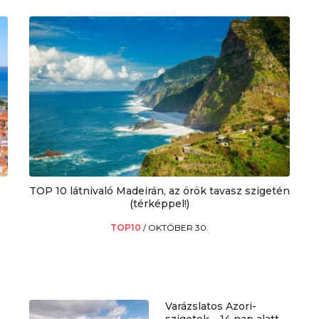
TOP 10 látnivaló Madeirán, az örök tavasz szigetén
(térképpel!)
TOP10
/
OKTÓBER 30.
Varázslatos Azori-
szigetek – 14 nap alatt