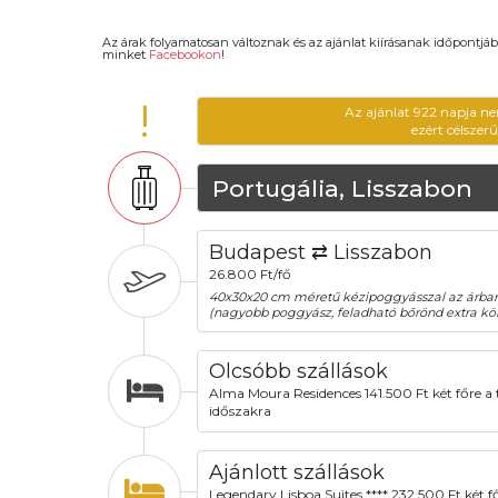
Az árak folyamatosan változnak és az ajánlat kiírásanak időpontjáb
minket
Facebookon
!
!
Az ajánlat 922 napja ne
ezért célszer
Portugália, Lisszabon
Budapest ⇄ Lisszabon
26.800 Ft/fő
40x30x20 cm méretű kézipoggyásszal az árba
(nagyobb poggyász, feladható bőrönd extra köl
Olcsóbb szállások
Alma Moura Residences 141.500 Ft két főre a t
időszakra
Ajánlott szállások
Legendary Lisboa Suites **** 232.500 Ft két f