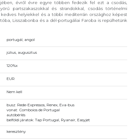
-jében, évről évre egyre többen fedezik fel ezt a csodás,
örű partszakaszokkal és strandokkal, csodás történelmi
, kedves helyiekkel és a többi mediterrán országhoz képest
óba, Lisszabonba és a dél-portugáliai Faroba is repülhetünk
portugál, angol
július, augusztus
120%x
EUR
Nem kell
busz: Rede-Expressos, Renex, Eva-bus
vonat: Comboios de Portugal
autóbérlés
belföldi járatok: Tap Portugal, Ryanair, Easyjet
keresztény