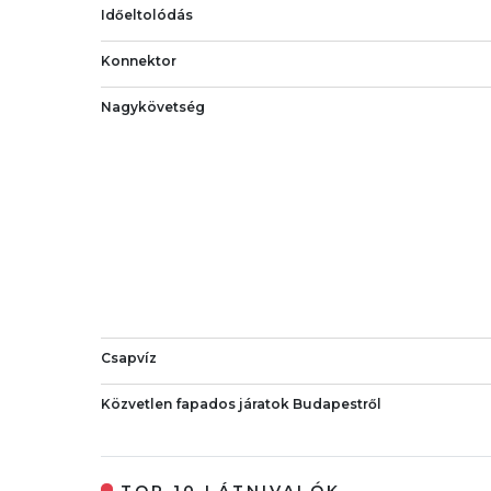
Időeltolódás
Konnektor
Nagykövetség
Csapvíz
Közvetlen fapados járatok Budapestről
TOP 10 LÁTNIVALÓK