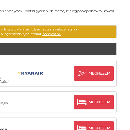
an érvényesek. Döntsd gyorsan. Ne maradj le a legjobb ajánlatokról, kövess
m frissült. Az árak folyamatosan változhatnak,
ű a legfrissebb ajánlatokat
böngészni.
MEGNÉZEM
n
tség)
MEGNÉZEM
eljes
MEGNÉZEM
őre a