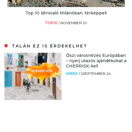
Top 10 látnivaló Milánóban, térképpel!
TOP10
/
NOVEMBER 01.
TALÁN EZ IS ÉRDEKELHET
Őszi városnézés Európában
– nyerj utazós ajándékokat a
CHERRISK-kel!
HÍREK
/
SZEPTEMBER 24.