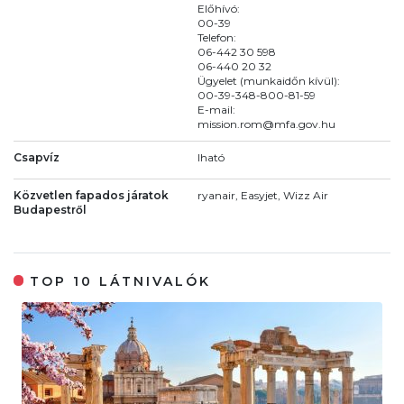
Előhívó:
00-39
Telefon:
06-442 30 598
06-440 20 32
Ügyelet (munkaidőn kívül):
00-39-348-800-81-59
E-mail:
mission.rom@mfa.gov.hu
Csapvíz
Iható
Közvetlen fapados járatok
ryanair, Easyjet, Wizz Air
Budapestről
TOP 10 LÁTNIVALÓK