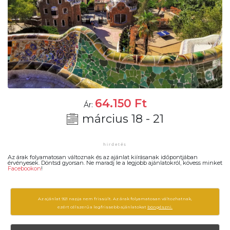
64.150
Ft
Ár:
március 18 - 21
Az árak folyamatosan változnak és az ajánlat kiírásanak időpontjában
érvényesek. Döntsd gyorsan. Ne maradj le a legjobb ajánlatokról, kövess minket
Facebookon
!
Az ajánlat 921 napja nem frissült. Az árak folyamatosan változhatnak,
ezért célszerű a legfrissebb ajánlatokat
böngészni.