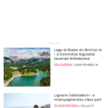
Lago di Braies és Bohinji-tó
– a Dolomitok legszebb
tavainak felfedezése
SZLOVÉNIA
/
SZEPTEMBER 19.
Lignano Sabbiadoro – a
műanyagmentes olasz part
OLASZORSZÁG
/
JÚLIUS 17.