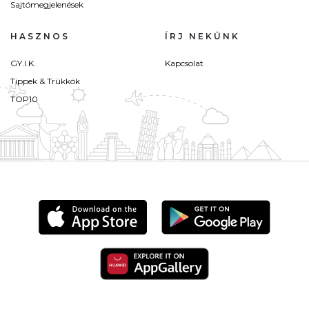
Sajtómegjelenések
HASZNOS
ÍRJ NEKÜNK
GY.I.K.
Kapcsolat
Tippek & Trükkök
TOP10