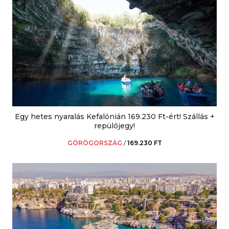
Egy hetes nyaralás Kefalónián 169.230 Ft-ért! Szállás +
repülőjegy!
GÖRÖGORSZÁG
/
169.230 FT