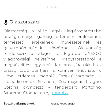
Olaszország
Olaszország a világ egyik leglátogatottabb
országa, melyet gazdag történelmi emlékeinek,
természeti értékeinek, művészeteinek és
gasztronómiájának köszönhet. Olaszország
rendelkezik a világon a legtöbb UNESCO
világörökségi helyszínnel. Magyarországról a
megközelítés egyszerű, fapados járatokkal az
ország több pontjára is könnyen eljuthatunk.
Hova érdemes menni? Észak-Olaszország: –
síparadicsomok: Sestriere, Courmayeur, Livigno,
Cortina d’Ampezzo – tengerpart: Portofino,
Sanremo, Cinque terre,...
tovább »
Beszélt világnyelvek
olasz, kevés angol