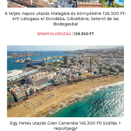
6 teljes napos utazás Malagára és környékére 126.300 Ft-
ért! Látogass el Rondába, Gibraltárra, Setenil de las
Bodegasba!
SPANYOLORSZÁG
/
126.300 FT
Egy hetes utazás Gran Canariára 145.300 Ft! Szállás +
repülőjegy!