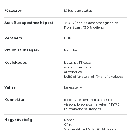
Főszezon
július, augusztus
Árak Budapesthez képest
180 % Észak-Olaszországban és
Rómában, 130 % délenx
Pénznem
EUR
Vízum szükséges?
Nem kell
Közlekedés
busz: pl. Flixbus
vonat: Trenitalia
autóbérlés
belföldi járatok: pl. Ryanair, Volotea
Vallás
keresztény
Konnektor
többnyire nem kell átalakító,
viszont bizonyos helyeken "TYPE
L" átalakító szükséges
Nagykövetség
Róma
Cím:
Via dei Villini 12-16. 00161 Roma