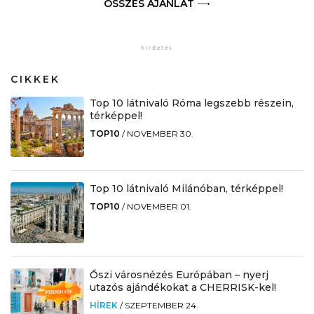
ÖSSZES AJÁNLAT
CIKKEK
Top 10 látnivaló Róma legszebb részein,
térképpel!
TOP10
/
NOVEMBER 30.
Top 10 látnivaló Milánóban, térképpel!
TOP10
/
NOVEMBER 01.
Őszi városnézés Európában – nyerj
utazós ajándékokat a CHERRISK-kel!
HÍREK
/
SZEPTEMBER 24.