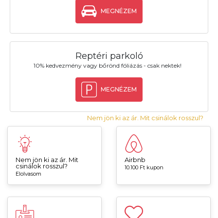
MEGNÉZEM
Reptéri parkoló
10% kedvezmény vagy bőrönd fóliázás - csak nektek!
MEGNÉZEM
Nem jön ki az ár. Mit csinálok rosszul?
Nem jön ki az ár. Mit
Airbnb
csinálok rosszul?
10.100 Ft kupon
Elolvasom