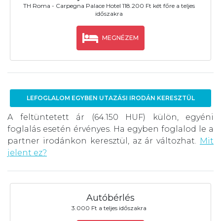
TH Roma - Carpegna Palace Hotel 118.200 Ft két főre a teljes
időszakra
MEGNÉZEM
LEFOGLALOM EGYBEN UTAZÁSI IRODÁN KERESZTÜL
A feltüntetett ár (64.150 HUF) külön, egyéni
foglalás esetén érvényes. Ha egyben foglalod le a
partner irodánkon keresztül, az ár változhat.
Mit
jelent ez?
Autóbérlés
3.000 Ft a teljes időszakra