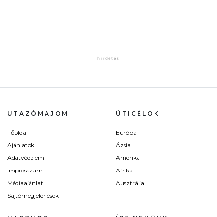
UTAZÓMAJOM
ÚTICÉLOK
Főoldal
Európa
Ajánlatok
Ázsia
Adatvédelem
Amerika
Impresszum
Afrika
Médiaajánlat
Ausztrália
Sajtómegjelenések