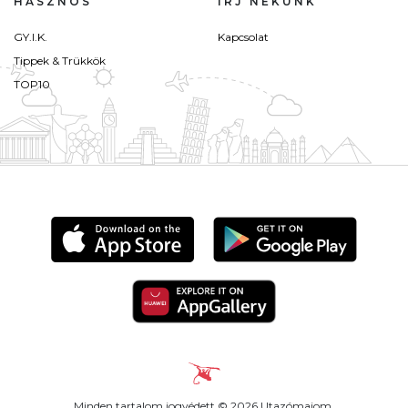
HASZNOS
ÍRJ NEKÜNK
GY.I.K.
Kapcsolat
Tippek & Trükkök
TOP10
Minden tartalom jogvédett © 2026 Utazómajom.