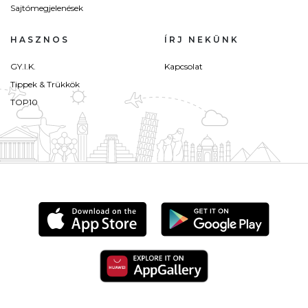
Sajtómegjelenések
HASZNOS
ÍRJ NEKÜNK
GY.I.K.
Kapcsolat
Tippek & Trükkök
TOP10