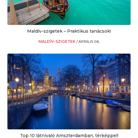
Maldív-szigetek – Praktikus tanácsok!
MALDÍV-SZIGETEK
/
ÁPRILIS 06.
Top 10 látnivaló Amszterdamban, térképpel!