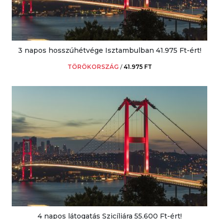
3 napos hosszúhétvége Isztambulban 41.975 Ft-ért!
TÖRÖKORSZÁG
/
41.975 FT
4 napos látogatás Szicíliára 55.600 Ft-ért!