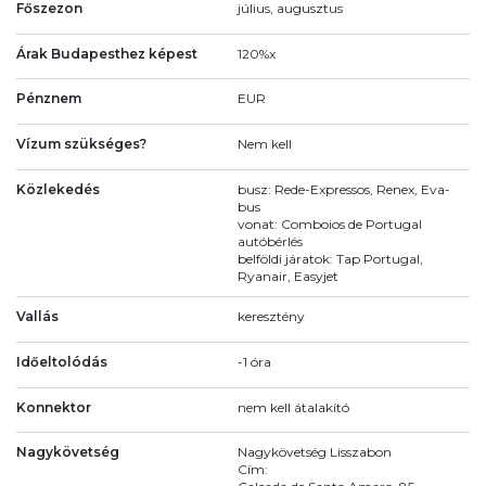
Főszezon
július, augusztus
Árak Budapesthez képest
120%x
Pénznem
EUR
Vízum szükséges?
Nem kell
Közlekedés
busz: Rede-Expressos, Renex, Eva-
bus
vonat: Comboios de Portugal
autóbérlés
belföldi járatok: Tap Portugal,
Ryanair, Easyjet
Vallás
keresztény
Időeltolódás
-1 óra
Konnektor
nem kell átalakító
Nagykövetség
Nagykövetség Lisszabon
Cím: