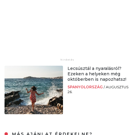
Lecsúsztál a nyaralásról?
Ezeken a helyeken még
októberben is napozhatsz!
SPANYOLORSZÁG
/
AUGUSZTUS
26.
MÁS AJÁNLAT ÉRDEKELNE?