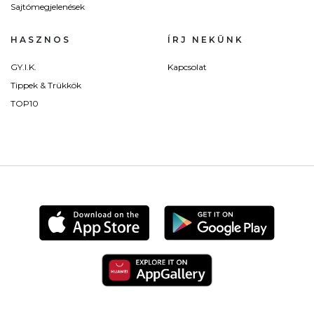
Sajtómegjelenések
HASZNOS
ÍRJ NEKÜNK
GY.I.K.
Kapcsolat
Tippek & Trükkök
TOP10