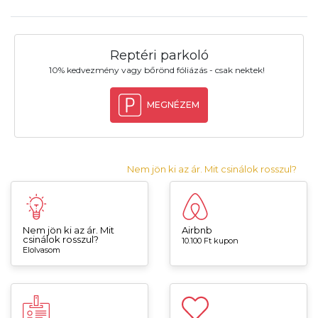
Reptéri parkoló
10% kedvezmény vagy bőrönd fóliázás - csak nektek!
MEGNÉZEM
Nem jön ki az ár. Mit csinálok rosszul?
Nem jön ki az ár. Mit
Airbnb
csinálok rosszul?
10.100 Ft kupon
Elolvasom