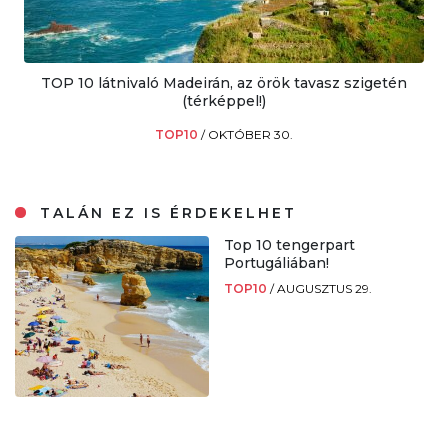
TOP 10 látnivaló Madeirán, az örök tavasz szigetén
(térképpel!)
TOP10
/
OKTÓBER 30.
TALÁN EZ IS ÉRDEKELHET
Top 10 tengerpart
Portugáliában!
TOP10
/
AUGUSZTUS 29.