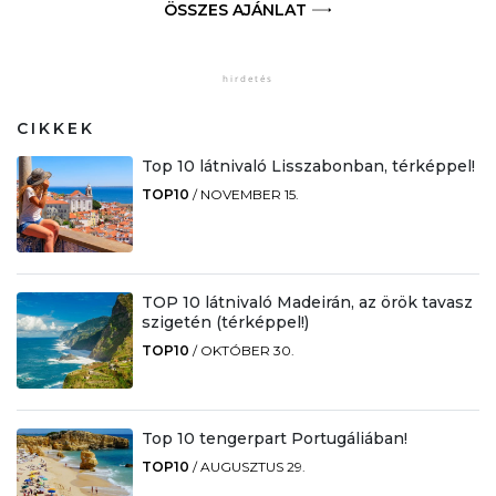
ÖSSZES AJÁNLAT
CIKKEK
Top 10 látnivaló Lisszabonban, térképpel!
TOP10
/
NOVEMBER 15.
TOP 10 látnivaló Madeirán, az örök tavasz
szigetén (térképpel!)
TOP10
/
OKTÓBER 30.
Top 10 tengerpart Portugáliában!
TOP10
/
AUGUSZTUS 29.