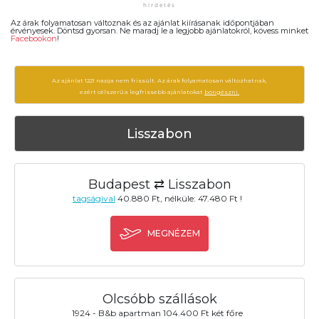
Az árak folyamatosan változnak és az ajánlat kiírásanak időpontjában
érvényesek. Döntsd gyorsan. Ne maradj le a legjobb ajánlatokról, kövess minket
Facebookon
!
Az ajánlat 1221 napja nem frissült. Az árak folyamatosan változhatnak,
ezért célszerű a legfrissebb ajánlatokat
böngészni.
Lisszabon
Budapest ⇄ Lisszabon
tagságival
40.880 Ft, nélküle: 47.480 Ft !
MEGNÉZEM
Olcsóbb szállások
1924 - B&b apartman 104.400 Ft két főre