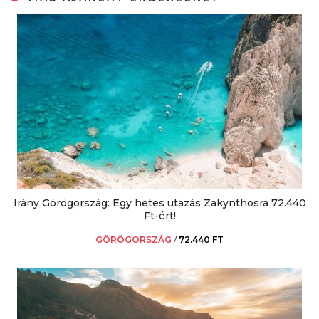
Irány Görögország: Egy hetes utazás Zakynthosra 72.440
Ft-ért!
GÖRÖGORSZÁG
/
72.440 FT