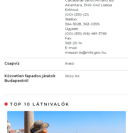
Calcada de Santo Amaro, 85.
Alcantara, 1349-042 Lisboa
Előhívó:
(00)-(351)-(21)
Telefon:
364-5928, 363-0395
Ügyelet:
(00)-(351)-(96)-481-3769
Fax:
363-23-14
E-mail:
mission.lis@mfa.gov.hu
Csapvíz
Iható
Közvetlen fapados járatok
Wizz Air
Budapestről
TOP 10 LÁTNIVALÓK